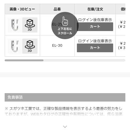
画像・3Dビュー
品番
在庫/注文
価格(
ログイン後在庫表示
￥2,1
EL-25
(￥2,3
カート
ログイン後在庫表示
￥2,8
EL-30
(￥3,1
カート
免責事項
※ スガツネ工業では、正確な製品情報を表示するよう最善の努力をし
ておりますが、WEBカタログの正確性や有用性については、何ら法律
上の保証を行うものではなく、法的な義務や責任を負うものではありま
せん。