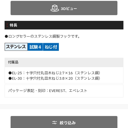
3Dビュー
特長
●ロングセラーのステンレス鋼製フックです。
付属品
●EL-25：十字穴付丸皿木ねじ2.7×16（ステンレス鋼）
●EL-30：十字穴付丸皿木ねじ3.8×20（ステンレス鋼）
パッケージ表記・刻印：EVEREST、エベレスト
絞り込み