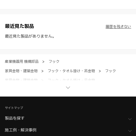
※ スガツネ工業は、WEBカタログの情報を予告なく変更（価格及び仕
様・寸法・色など）し、またはWEBカタログの運営を中断または中止
させて頂くことがあります。あらかじめご了承ください。
※ CADデータを含む本WEBサイトに掲載されている全ての情報は、弊
社製品の使用ご検討、又は販売促進目的の利用に限ります。
最近見た製品
履歴を残さない
※ 本WEBサイト製品情報のご利用にあたっては、WEBサイト利用規
約、プライバシーポリシー、製品情報ガイドをご確認いただき、内容の
最近見た製品がありません。
すべてにご同意いただいた上で各サービスをご利用ください。ご利用い
ただく場合、各サービスの注意事項や規約にご同意、承諾いただいたも
のとします。
産業機器用 機構部品
>
フック
家具金物・建築金物
>
フック・タオル掛け・吊金物
>
フック
家具金物・建築金物
>
フック・タオル掛け・吊金物
>
全て（フック・吊金物）
サイトマップ
製品を探す
施工例・解決事例