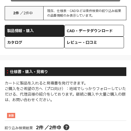
現在、仕様表・CADなどは条件検索の絞り込み結果
2
件
／
2
件中
の品番情報のみ表示しています。
製品情報・購入
CAD・データダウンロード
カタログ
レビュー・口コミ
仕様書・購入・見積り
カートに製品を入れると見積書を発行できます。
ご購入をご希望の方へ（プロ向け）：地域でしっかりフォローしていた
だける、代理店様の紹介をしております。継続ご購入や大量ご購入の際
は、お問い合わせください。
本体
2
件
／
2
件中
絞り込み検索結果