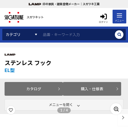
印の家具・建築金物メーカー｜スガツネ工業
スガツネット
メニュー
ログイン
カテゴリ
ステンレス フック
EL型
カタログ
購入・仕様表
メニューを開く
1
/
4