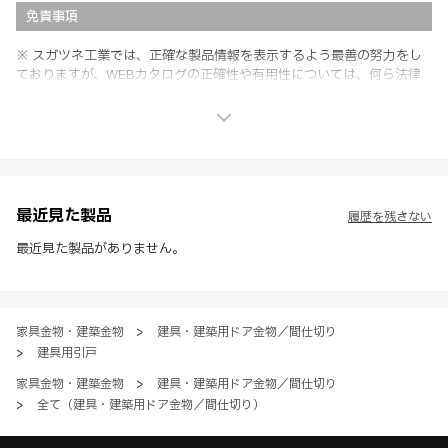
免責事項
※ スガツネ工業では、正確な製品情報を表示するよう最善の努力をし
ておりますが、WEBカタログの正確性や有用性については、何ら法律
上の保証を行うものではなく、法的な義務や責任を負うものではありま
せん。
※ スガツネ工業は、WEBカタログの情報を予告なく変更（価格及び仕
様・寸法・色など）し、またはWEBカタログの運営を中断または中止
させて頂くことがあります。あらかじめご了承ください。
※ CADデータを含む本WEBサイトに掲載されている全ての情報は、弊
社製品の使用ご検討、又は販売促進目的の利用に限ります。
最近見た製品
履歴を残さない
※ 本WEBサイト製品情報のご利用にあたっては、WEBサイト利用規
約、プライバシーポリシー、製品情報ガイドをご確認いただき、内容の
最近見た製品がありません。
すべてにご同意いただいた上で各サービスをご利用ください。ご利用い
ただく場合、各サービスの注意事項や規約にご同意、承諾いただいたも
のとします。
家具金物・建築金物
>
建具・建築用ドア金物／間仕切り
>
建具用引戸
家具金物・建築金物
>
建具・建築用ドア金物／間仕切り
>
全て（建具・建築用ドア金物／間仕切り）