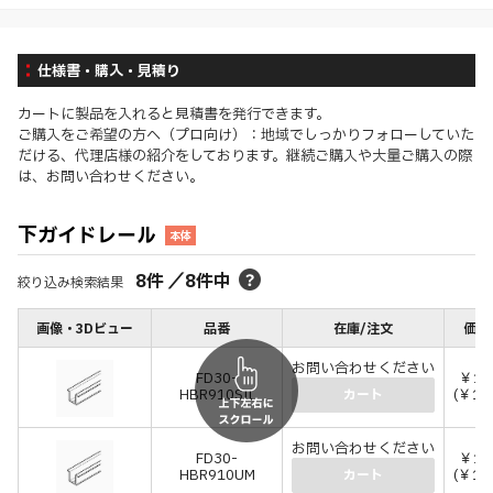
仕様書・購入・見積り
カートに製品を入れると見積書を発行できます。
ご購入をご希望の方へ（プロ向け）：地域でしっかりフォローしていた
だける、代理店様の紹介をしております。継続ご購入や大量ご購入の際
は、お問い合わせください。
下ガイドレール
本体
8
件
／
8
件中
絞り込み検索結果
画像・3Dビュー
品番
在庫/注文
価格
お問い合わせください
FD30-
￥1,
HBR910SIL
(￥1,
カート
お問い合わせください
FD30-
￥1,
HBR910UM
(￥1,
カート