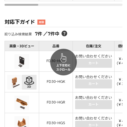
対応下ガイド
本体
7
件
／
7
件中
絞り込み検索結果
画像・3Dビュー
品番
在庫/注文
価格(
お問い合わせください
￥43
FD30-HGM
(￥47
カート
お問い合わせください
￥31
FD30-HGK
(￥34
カート
お問い合わせください
￥48
FD30-HGR
(￥52
カート
お問い合わせください
￥44
FD30-HGS
(￥48
カート