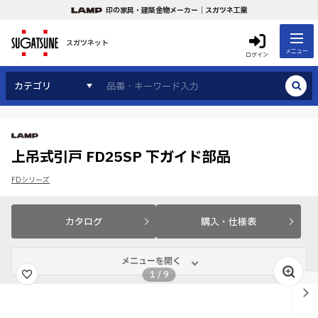
印の家具・建築金物メーカー｜スガツネ工業
スガツネット
メニュー
ログイン
カテゴリ
上吊式引戸 FD25SP 下ガイド部品
FDシリーズ
カタログ
購入・仕様表
メニューを開く
1
/
9