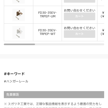
お問い合わせください
FD30-35EV-
￥8
TRPEP-UM
(￥8
カート
お問い合わせください
FD30-35EV-
￥8
TRPEP-WT
(￥8
カート
#キーワード
#ハンガーレール
免責事項
※ スガツネ工業では、正確な製品情報を表示するよう最善の努力をし