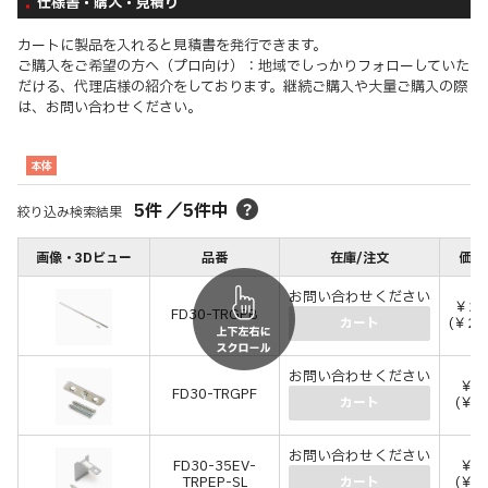
仕様書・購入・見積り
カートに製品を入れると見積書を発行できます。
ご購入をご希望の方へ（プロ向け）：地域でしっかりフォローしていた
だける、代理店様の紹介をしております。継続ご購入や大量ご購入の際
は、お問い合わせください。
本体
5
件
／
5
件中
絞り込み検索結果
画像・3Dビュー
品番
在庫/注文
価格
お問い合わせください
￥2,
FD30-TRGPB
(￥2,
カート
お問い合わせください
￥4
FD30-TRGPF
(￥4
カート
お問い合わせください
FD30-35EV-
￥8
TRPEP-SL
(￥8
カート