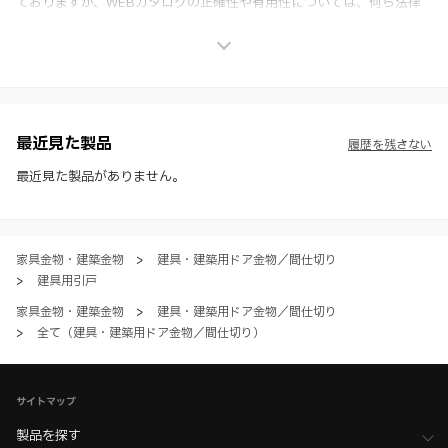
ておりますが、WEBカタログの正確性や有用性については、何ら法律
上の保証を行うものではなく、法的な義務や責任を負うものではありま
せん。
※ スガツネ工業は、WEBカタログの情報を予告なく変更（価格及び仕
様・寸法・色など）し、またはWEBカタログの運営を中断または中止
させて頂くことがあります。あらかじめご了承ください。
※ CADデータを含む本WEBサイトに掲載されている全ての情報は、弊
社製品の使用ご検討、又は販売促進目的の利用に限ります。
最近見た製品
履歴を残さない
※ 本WEBサイト製品情報のご利用にあたっては、WEBサイト利用規
約、プライバシーポリシー、製品情報ガイドをご確認いただき、内容の
最近見た製品がありません。
すべてにご同意いただいた上で各サービスをご利用ください。ご利用い
ただく場合、各サービスの注意事項や規約にご同意、承諾いただいたも
のとします。
家具金物・建築金物
>
建具・建築用ドア金物／間仕切り
>
建具用引戸
家具金物・建築金物
>
建具・建築用ドア金物／間仕切り
>
全て（建具・建築用ドア金物／間仕切り）
サイトマップ
製品を探す