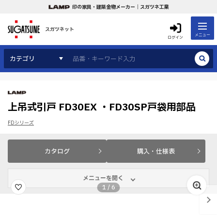
印の家具・建築金物メーカー｜スガツネ工業
スガツネット
メニュー
ログイン
カテゴリ
上吊式引戸 FD30EX ・FD30SP戸袋用部品
FDシリーズ
カタログ
購入・仕様表
メニューを開く
1
/
6