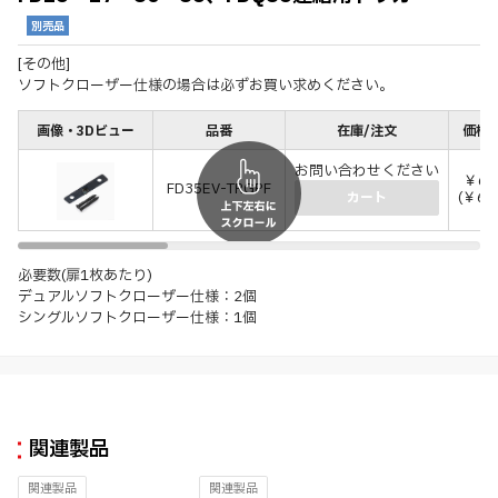
別売品
[その他]
ソフトクローザー仕様の場合は必ずお買い求めください。
画像・3Dビュー
品番
在庫/注文
価格(
お問い合わせください
￥63
FD35EV-TRGPF
(￥69
カート
必要数(扉1枚あたり)
デュアルソフトクローザー仕様：2個
シングルソフトクローザー仕様：1個
関連製品
関連製品
関連製品