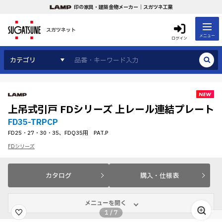
印の家具・建築金物メーカー｜スガツネ工業
スガツネット
メニュー
ログイン
カテゴリ
上吊式引戸 FDシリーズ 上レール連結プレート
FD35-TRPCP
FD25・27・30・35、FDQ35用 PAT.P
FDシリーズ
カタログ
購入・仕様表
メニューを開く
1
/
7