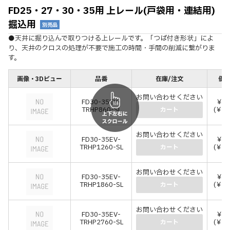
FD25・27・30・35用 上レール(戸袋用・連結用)
掘込用
別売品
●天井に掘り込んで取りつける上レールです。「つば付き形状」によ
り、天井のクロスの処理が不要で施工の時間・手間の削減に繋がりま
す。
画像・3Dビュー
品番
在庫/注文
価格
お問い合わせください
FD30-35EV-
￥3,
TRHP860-SL
(￥3,
カート
お問い合わせください
FD30-35EV-
￥3,
TRHP1260-SL
(￥4,
カート
お問い合わせください
FD30-35EV-
￥5,
TRHP1860-SL
(￥6,
カート
お問い合わせください
FD30-35EV-
￥8,
TRHP2760-SL
(￥8,
カート