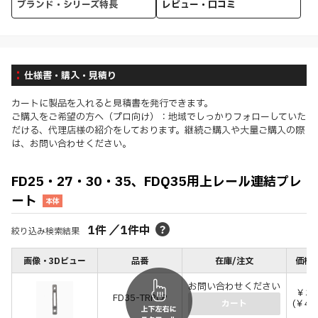
ブランド・シリーズ特長
レビュー・口コミ
仕様書・購入・見積り
カートに製品を入れると見積書を発行できます。
ご購入をご希望の方へ（プロ向け）：地域でしっかりフォローしていた
だける、代理店様の紹介をしております。継続ご購入や大量ご購入の際
は、お問い合わせください。
FD25・27・30・35、FDQ35用上レール連結プレ
ート
本体
1
件
／
1
件中
絞り込み検索結果
画像・3Dビュー
品番
在庫/注文
価格(
お問い合わせください
￥38
FD35-TRPCP
(￥41
カート