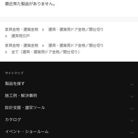
約、プライバシーポリシー、製品情報ガイドをご確認いただき、内容の
最近見た製品がありません。
すべてにご同意いただいた上で各サービスをご利用ください。ご利用い
ただく場合、各サービスの注意事項や規約にご同意、承諾いただいたも
のとします。
家具金物・建築金物
>
建具・建築用ドア金物／間仕切り
>
建具用引戸
家具金物・建築金物
>
建具・建築用ドア金物／間仕切り
>
全て（建具・建築用ドア金物／間仕切り）
サイトマップ
製品を探す
施工例・解決事例
設計支援・選定ツール
カタログ
イベント・ショールーム