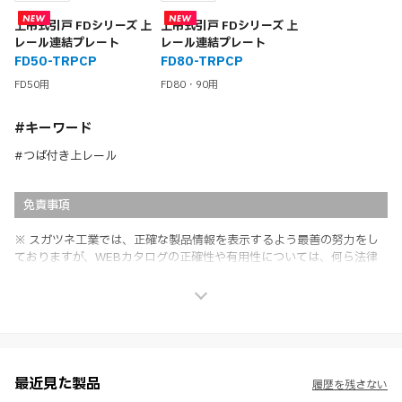
上吊式引戸 FDシリーズ 上
上吊式引戸 FDシリーズ 上
レール連結プレート
レール連結プレート
FD50-TRPCP
FD80-TRPCP
FD50用
FD80・90用
#キーワード
#つば付き上レール
免責事項
※ スガツネ工業では、正確な製品情報を表示するよう最善の努力をし
ておりますが、WEBカタログの正確性や有用性については、何ら法律
上の保証を行うものではなく、法的な義務や責任を負うものではありま
せん。
※ スガツネ工業は、WEBカタログの情報を予告なく変更（価格及び仕
様・寸法・色など）し、またはWEBカタログの運営を中断または中止
させて頂くことがあります。あらかじめご了承ください。
※ CADデータを含む本WEBサイトに掲載されている全ての情報は、弊
社製品の使用ご検討、又は販売促進目的の利用に限ります。
最近見た製品
履歴を残さない
※ 本WEBサイト製品情報のご利用にあたっては、WEBサイト利用規