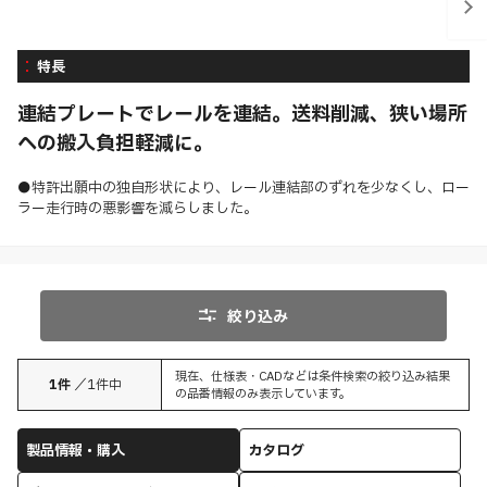
特長
連結プレートでレールを連結。送料削減、狭い場所
への搬入負担軽減に。
●特許出願中の独自形状により、レール連結部のずれを少なくし、ロー
ラー走行時の悪影響を減らしました。
絞り込み
現在、仕様表・CADなどは条件検索の絞り込み結果
1
件
／
1
件中
の品番情報のみ表示しています。
製品情報・購入
カタログ