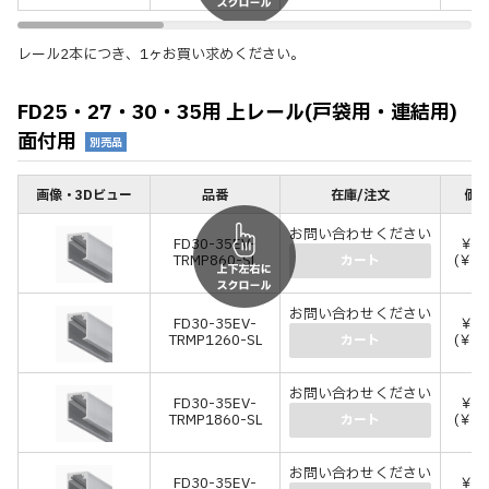
レール2本につき、1ヶお買い求めください。
FD25・27・30・35用 上レール(戸袋用・連結用)
面付用
別売品
画像・3Dビュー
品番
在庫/注文
価格
お問い合わせください
FD30-35EV-
￥3,
TRMP860-SL
(￥3,
カート
お問い合わせください
FD30-35EV-
￥3,
TRMP1260-SL
(￥4,
カート
お問い合わせください
FD30-35EV-
￥5,
TRMP1860-SL
(￥6,
カート
お問い合わせください
FD30-35EV-
￥8,