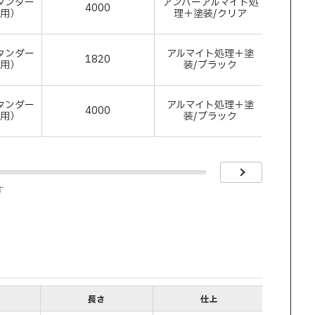
タンダー
アンバーアルマイト処
4000
アルミ
付用）
理＋塗装/クリア
タンダー
アルマイト処理＋塗
1820
アルミ
付用）
装/ブラック
タンダー
アルマイト処理＋塗
4000
アルミ
付用）
装/ブラック
す
長さ
仕上