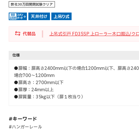
弊社30万回開閉試験クリア
代替品
上吊式引戸 FD35SP 上ローラー木口掘込/
仕様
●扉幅：扉高さ2400mm以下の場合1200mm以下、扉高さ240
場合700～1200mm
●扉高さ：2700mm以下
●扉厚：24mm以上
●扉質量：35kg以下（扉１枚当り）
#キーワード
#ハンガーレール