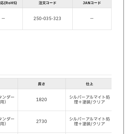
応(RoHS)
注文コード
JANコード
－
250-035-323
－
長さ
仕上
タンダー
シルバーアルマイト処
1820
アルミ
付用）
理＋塗装/クリア
タンダー
シルバーアルマイト処
2730
アルミ
付用）
理＋塗装/クリア