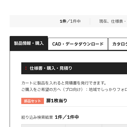
1
件
／
1
件中
現在、仕様表・
製品情報・購入
CAD・データダウンロード
カタロ
仕様書・購入・見積り
カートに製品を入れると見積書を発行できます。
ご購入をご希望の方へ（プロ向け）：地域でしっかりフォ
扉1枚当り
部品セット
1
件
／
1
件中
絞り込み検索結果