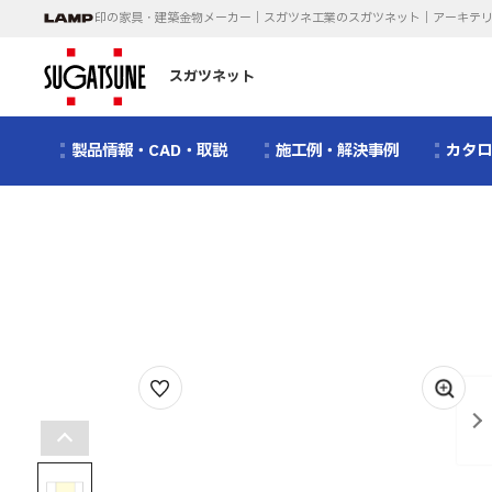
印の家具・建築金物メーカー｜スガツネ工業のスガツネット｜アーキテ
スガツネット
製品情報・CAD・取説
施工例・解決事例
カタ
1
/
14