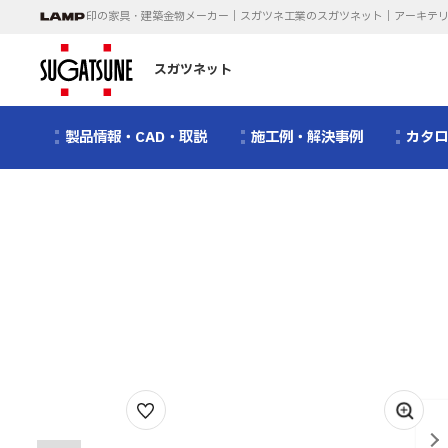
印の家具・建築金物メーカー｜スガツネ工業のスガツネット｜アーキテ
スガツネット
製品情報・CAD・取説
施工例・解決事例
カタ
1
/
17