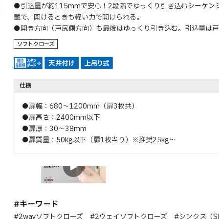
●引込量が約115mmで安心！2段階でゆっくり引き込むシーケン
載で、開けるときも軽い力で開けられる。
●開き方向（戸尻側方向）も最後はゆっくり引き込む。引込量は戸
ソフトクローズ
仕様
●扉幅：680～1200mm（扉3枚共）
●扉高さ：2400mm以下
●扉厚：30～38mm
●扉質量：50kg以下（扉1枚当り）※推奨25kg～
特長
#キーワード
#2wayソフトクローズ #2ウェイソフトクローズ #シンクス（S