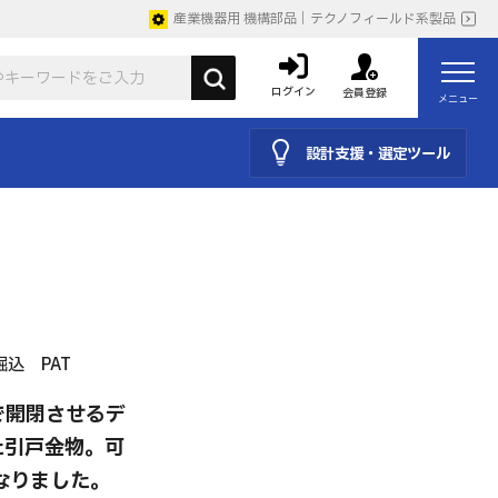
産業機器用 機構部品｜テクノフィールド系製品
ログイン
会員登録
メニュー
設計支援・選定ツール
込 PAT
で開閉させるデ
た引戸金物。可
なりました。