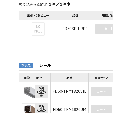
1
件
／
1
件中
絞り込み検索結果
画像・3Dビュー
品番
在庫/
FD50SP-HRP3
カー
上レール
別売品
画像・3Dビュー
品番
在庫/注文
FD50-TRM1820SIL
カート
FD50-TRM1820UM
カート