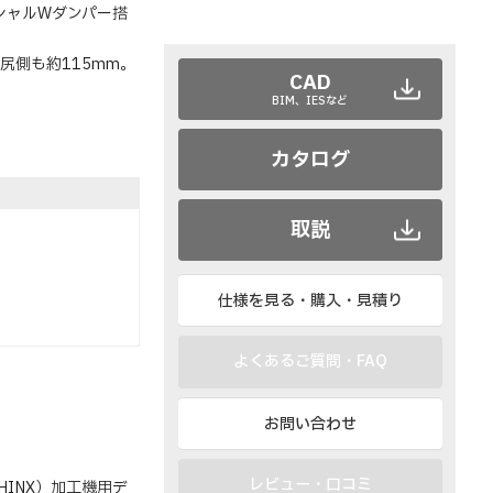
シャルWダンパー搭
尻側も約115mm。
CAD
BIM、IESなど
カタログ
取説
仕様を見る・購入・見積り
よくあるご質問・FAQ
お問い合わせ
レビュー・口コミ
HINX）加工機用デ