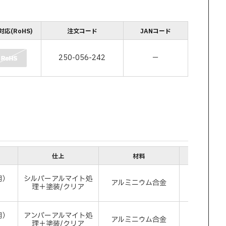
応(RoHS)
注文コード
JANコード
250-056-242
－
仕上
材料
色
用）
シルバーアルマイト処
アルミニウム合金
シル
）
理＋塗装/クリア
用）
アンバーアルマイト処
アルミニウム合金
アン
）
理＋塗装/クリア