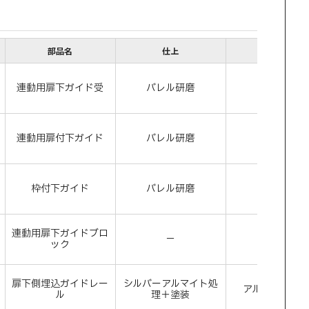
部品名
仕上
材料
連動用扉下ガイド受
バレル研磨
－
連動用扉付下ガイド
バレル研磨
－
枠付下ガイド
バレル研磨
－
連動用扉下ガイドブロ
－
－
ック
扉下側埋込ガイドレー
シルバーアルマイト処
アルミニウム
ル
理＋塗装