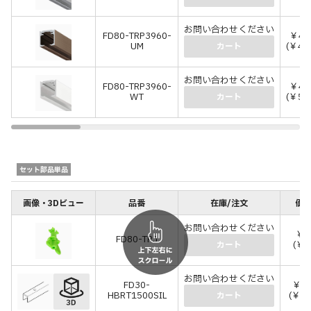
お問い合わせください
FD80-TRP3960-
￥43
UM
(￥48
カート
お問い合わせください
FD80-TRP3960-
￥45
WT
(￥50
カート
セット部品単品
画像・3Dビュー
品番
在庫/注文
価格
お問い合わせください
￥2
FD80-TRJ
(￥2
カート
お問い合わせください
FD30-
￥2,
HBRT1500SIL
(￥2,
カート