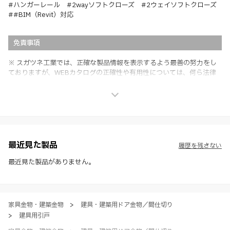
#ハンガーレール #2wayソフトクローズ #2ウェイソフトクローズ
##BIM（Revit）対応
免責事項
※ スガツネ工業では、正確な製品情報を表示するよう最善の努力をし
ておりますが、WEBカタログの正確性や有用性については、何ら法律
上の保証を行うものではなく、法的な義務や責任を負うものではありま
せん。
※ スガツネ工業は、WEBカタログの情報を予告なく変更（価格及び仕
様・寸法・色など）し、またはWEBカタログの運営を中断または中止
させて頂くことがあります。あらかじめご了承ください。
※ CADデータを含む本WEBサイトに掲載されている全ての情報は、弊
社製品の使用ご検討、又は販売促進目的の利用に限ります。
最近見た製品
履歴を残さない
※ 本WEBサイト製品情報のご利用にあたっては、WEBサイト利用規
約、プライバシーポリシー、製品情報ガイドをご確認いただき、内容の
最近見た製品がありません。
すべてにご同意いただいた上で各サービスをご利用ください。ご利用い
ただく場合、各サービスの注意事項や規約にご同意、承諾いただいたも
のとします。
家具金物・建築金物
>
建具・建築用ドア金物／間仕切り
>
建具用引戸