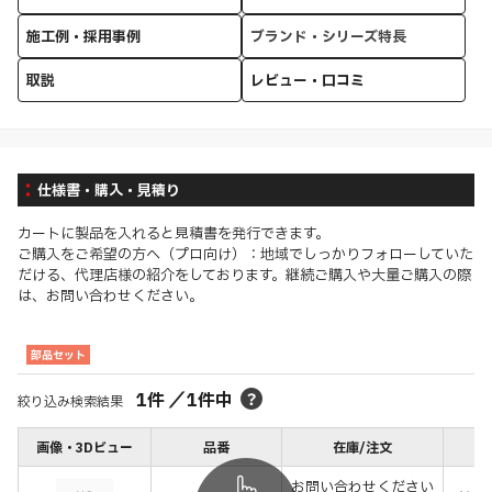
施工例・採用事例
ブランド・シリーズ特長
取説
レビュー・口コミ
仕様書・購入・見積り
カートに製品を入れると見積書を発行できます。
ご購入をご希望の方へ（プロ向け）：地域でしっかりフォローしていた
だける、代理店様の紹介をしております。継続ご購入や大量ご購入の際
は、お問い合わせください。
部品セット
1
件
／
1
件中
絞り込み検索結果
画像・3Dビュー
品番
在庫/注文
価
お問い合わせください