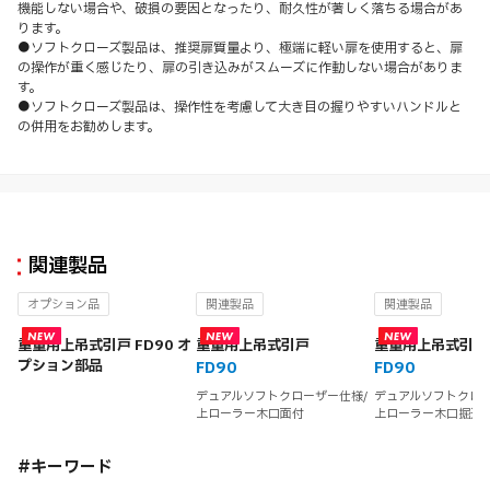
機能しない場合や、破損の要因となったり、耐久性が著しく落ちる場合があ
ります。
●ソフトクローズ製品は、推奨扉質量より、極端に軽い扉を使用すると、扉
の操作が重く感じたり、扉の引き込みがスムーズに作動しない場合がありま
す。
●ソフトクローズ製品は、操作性を考慮して大き目の握りやすいハンドルと
の併用をお勧めします。
関連製品
オプション品
関連製品
関連製品
重量用上吊式引戸 FD90 オ
重量用上吊式引戸
重量用上吊式引戸
プション部品
FD90
FD90
デュアルソフトクローザー仕様/
デュアルソフトクロー
上ローラー木口面付
上ローラー木口掘込
#キーワード