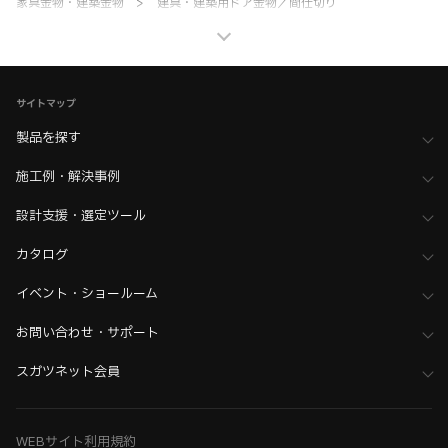
家具金物・建築金物
>
建具・建築用ドア金物／間仕切り
>
全て（建具・建築用ドア金物／間仕切り）
家具金物・建築金物
>
その他（格納ベッド・装飾パネル・ベアリングなど）
>
BIMデータ
サイトマップ
製品を探す
施工例・解決事例
設計支援・選定ツール
カタログ
イベント・ショールーム
お問い合わせ・サポート
スガツネット会員
WEBサイト利用規約