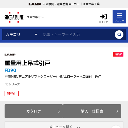
印の家具・建築金物メーカー｜スガツネ工業
スガツネット
メニュー
ログイン
カテゴリ
重量用上吊式引戸
FD90
戸袋対応/デュアルソフトクローザー仕様/上ローラー木口面付 PAT
FDシリーズ
開発中
カタログ
購入・仕様表
メニューを開く