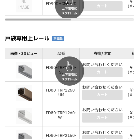
￥37
FD90DHCMP-PD
(￥41
カート
戸袋専用上レール
別売品
画像・3Dビュー
品番
在庫/注文
価格
お問い合わせください
FD80-TRP1260-
￥12
SL
(￥13
カート
お問い合わせください
FD80-TRP1260-
￥14
UM
(￥15
カート
お問い合わせください
FD80-TRP1260-
￥13
WT
(￥14
カート
お問い合わせください
FD80-TRP2160-
￥21