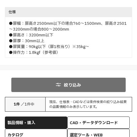
仕様
●扉幅：扉高さ2500mm以下の場合760～1500mm、扉高さ2501
～3200mmの場合800～2000mm
●扉高さ：3200mm以下
●扉厚：30mm以上
●扉質量：90kg以下（扉1枚当り）※35kg～
●操作力：1.8kgf（参考値）
絞り込み
現在、仕様表・CADなどは条件検索の絞り込み結果
1
件
／
1
件中
の品番情報のみ表示しています。
製品情報・購入
CAD・データダウンロード
カタログ
選定ツール・WEB