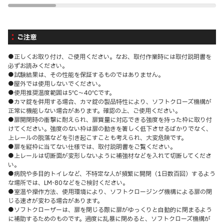
ご注意
●正しくお取り付け、ご使用ください。なお、取付作業時には取付説明書を
必ずお読みください。
●試験結果は、その性能を保証するものではありません。
●屋外では使用しないでください。
●使用推奨温度範囲は5℃～40℃です。
●カマ錠を併用する場合、カマ錠の製品特性により、ソフトクローズ機構が
正常に機能しない場合があります。確認の上、ご使用ください。
●扉開閉時の衝撃に耐えられ、扉質量に対応できる強度を持った枠に取り付
けてください。強度のない枠は扉の動きを著しく低下させるばかりでなく、
上レールの脱落などを引き起こすことも考えられ、大変危険です。
●扉を縦枠に当てない仕様では、取付説明書をご覧ください。
●上レールは切断面が変形しないように補強材などを入れて切断してくださ
い。
●病院や多目的トイレなど、不特定な人が頻繁に開閉（1日数百回）するよう
な場所では、LM-80などをご検討ください。
●室温や操作方法、使用環境により、ソフトクロージング機構による扉の閉
じる速さが変わる場合があります。
●ソフトクローザーは、扉を閉じる際に扉がゆっくりと自動的に閉まるよう
に補助するためのものです。過度に乱暴に閉めると、ソフトクローズ機構が