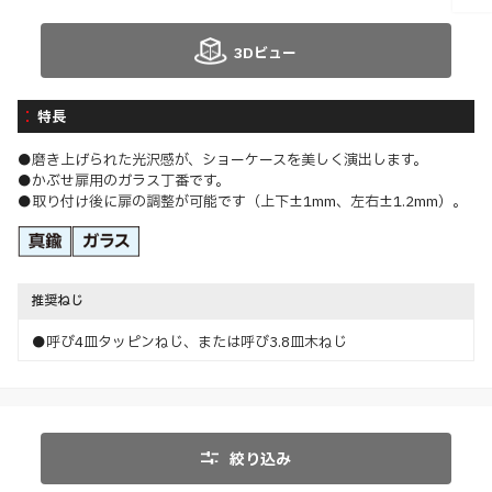
3Dビュー
特長
●磨き上げられた光沢感が、ショーケースを美しく演出します。
●かぶせ扉用のガラス丁番です。
●取り付け後に扉の調整が可能です（上下±1mm、左右±1.2mm）。
推奨ねじ
●呼び4皿タッピンねじ、または呼び3.8皿木ねじ
絞り込み