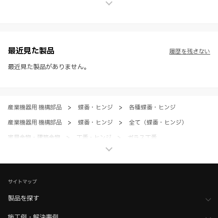
せん。
※ スガツネ工業は、WEBカタログの情報を予告なく変更（価格及び仕
様・寸法・色など）し、またはWEBカタログの運営を中断または中止
させて頂くことがあります。あらかじめご了承ください。
※ CADデータを含む本WEBサイトに掲載されている全ての情報は、弊
社製品の使用ご検討、又は販売促進目的の利用に限ります。
最近見た製品
履歴を残さない
※ 本WEBサイト製品情報のご利用にあたっては、WEBサイト利用規
約、プライバシーポリシー、製品情報ガイドをご確認いただき、内容の
最近見た製品がありません。
すべてにご同意いただいた上で各サービスをご利用ください。ご利用い
ただく場合、各サービスの注意事項や規約にご同意、承諾いただいたも
のとします。
産業機器用 機構部品
>
蝶番・ヒンジ
>
各種蝶番・ヒンジ
産業機器用 機構部品
>
蝶番・ヒンジ
>
全て（蝶番・ヒンジ）
家具金物・建築金物
>
丁番・ヒンジ
>
ガラス丁番
家具金物・建築金物
>
丁番・ヒンジ
>
全て（丁番・ヒンジ）
家具金物・建築金物
>
その他（格納ベッド・装飾パネル・ベアリングなど）
サイトマップ
>
ショーケース金物
製品を探す
家具金物・建築金物
>
その他（格納ベッド・装飾パネル・ベアリングなど）
施工例・解決事例