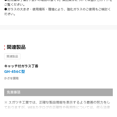
●耐荷重は丁番2ヶ使いの場合の値です。算出条件については選び方ガイドを
ご覧ください。
●ガラスの大きさ・使用場所・環境により、強化ガラスのご使用もご検討く
ださい。
関連製品
関連製品
キャッチ付ガラス丁番
GH-456C型
かぶせ扉用
免責事項
※ スガツネ工業では、正確な製品情報を表示するよう最善の努力をし
ておりますが、WEBカタログの正確性や有用性については、何ら法律
上の保証を行うものではなく、法的な義務や責任を負うものではありま