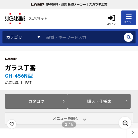
印の家具・建築金物メーカー｜スガツネ工業
スガツネット
メニュー
ログイン
カテゴリ
ガラス丁番
GH-456N型
かぶせ扉用 PAT
カタログ
購入・仕様表
メニューを開く
1
/
6