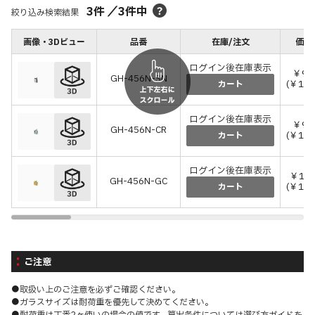
3
件
／
3
件中
絞り込み検索結果
画像・3Dビュー
品番
在庫/注文
価格
ログイン後在庫表示
￥9,
GH-456N-SN
(￥10,
カート
ログイン後在庫表示
￥9,
GH-456N-CR
(￥10,
カート
ログイン後在庫表示
￥13,
GH-456N-GC
(￥15,
カート
ご注意
●取扱い上のご注意を必ずご確認ください。
●ガラスサイズは耐荷重を優先して決めてください。