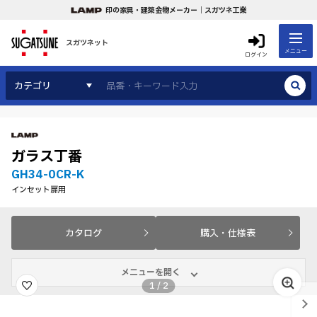
印の家具・建築金物メーカー｜スガツネ工業
スガツネット
メニュー
ログイン
カテゴリ
ガラス丁番
GH34-0CR-K
インセット扉用
カタログ
購入・仕様表
メニューを開く
1
/
2