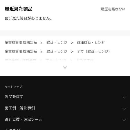
※ CADデータを含む本WEBサイトに掲載されている全ての情報は、弊
社製品の使用ご検討、又は販売促進目的の利用に限ります。
最近見た製品
履歴を残さない
※ 本WEBサイト製品情報のご利用にあたっては、WEBサイト利用規
約、プライバシーポリシー、製品情報ガイドをご確認いただき、内容の
最近見た製品がありません。
すべてにご同意いただいた上で各サービスをご利用ください。ご利用い
ただく場合、各サービスの注意事項や規約にご同意、承諾いただいたも
のとします。
産業機器用 機構部品
>
蝶番・ヒンジ
>
各種蝶番・ヒンジ
産業機器用 機構部品
>
蝶番・ヒンジ
>
全て（蝶番・ヒンジ）
家具金物・建築金物
>
丁番・ヒンジ
>
ガラス丁番
家具金物・建築金物
>
丁番・ヒンジ
>
全て（丁番・ヒンジ）
家具金物・建築金物
>
その他（格納ベッド・装飾パネル・ベアリングなど）
サイトマップ
>
ショーケース金物
製品を探す
家具金物・建築金物
>
その他（格納ベッド・装飾パネル・ベアリングなど）
施工例・解決事例
>
全て（格納ベッド・手すり・汎用品）
設計支援・選定ツール