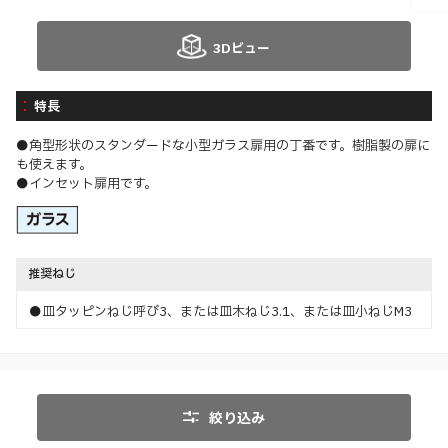
3Dビュー
特長
●角型形状のスタンダードな小型ガラス扉用の丁番です。樹脂製の扉に
も使えます。
●インセット扉用です。
推奨ねじ
●皿タッピンねじ呼び3、または皿木ねじ3.1、または皿小ねじM3
絞り込み