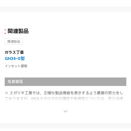
関連製品
関連製品
ガラス丁番
GH34-0型
インセット扉用
免責事項
※ スガツネ工業では、正確な製品情報を表示するよう最善の努力をし
ておりますが、WEBカタログの正確性や有用性については、何ら法律
上の保証を行うものではなく、法的な義務や責任を負うものではありま
せん。
※ スガツネ工業は、WEBカタログの情報を予告なく変更（価格及び仕
様・寸法・色など）し、またはWEBカタログの運営を中断または中止
させて頂くことがあります。あらかじめご了承ください。