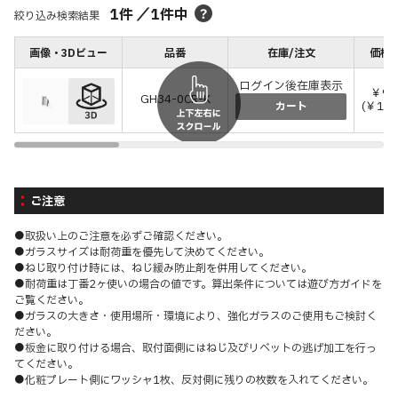
1
件
／
1
件中
絞り込み検索結果
画像・3Dビュー
品番
在庫/注文
価格(
ログイン後在庫表示
￥96
GH34-0CR-K
(￥1,0
カート
ご注意
●取扱い上のご注意を必ずご確認ください。
●ガラスサイズは耐荷重を優先して決めてください。
●ねじ取り付け時には、ねじ緩み防止剤を併用してください。
●耐荷重は丁番2ヶ使いの場合の値です。算出条件については遊び方ガイドを
ご覧ください。
●ガラスの大きさ・使用場所・環境により、強化ガラスのご使用もご検討く
ださい。
●板金に取り付ける場合、取付面側にはねじ及びリベットの逃げ加工を行っ
てください。
●化粧プレート側にワッシャ1枚、反対側に残りの枚数を入れてください。