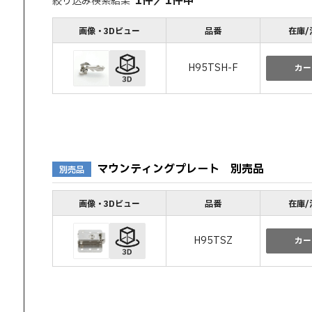
1
件
／
1
件中
絞り込み検索結果
画像・3Dビュー
品番
在庫/
H95TSH-F
カー
マウンティングプレート 別売品
別売品
画像・3Dビュー
品番
在庫/
H95TSZ
カー