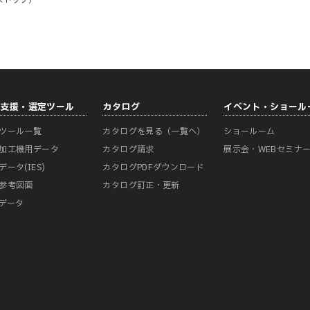
ストップ）
計支援・選定ツール
カタログ
イベント・ショール
ツール一覧
カタログを見る（一覧へ）
ショールーム
加工機用データ
カタログ請求
展示会・WEBセミナ
データ(IES)
カタログPDFダウンロード
参考図面
カタログ訂正・更新
Mデータ