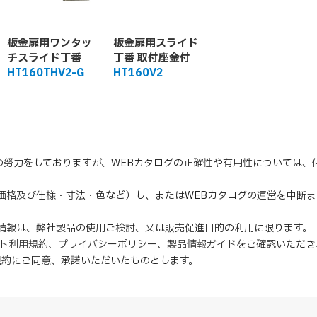
板金扉用ワンタッ
板金扉用スライド
チスライド丁番
丁番 取付座金付
HT160THV2-G
HT160V2
の努力をしておりますが、WEBカタログの正確性や有用性については
（価格及び仕様・寸法・色など）し、またはWEBカタログの運営を中断
の情報は、弊社製品の使用ご検討、又は販売促進目的の利用に限ります。
イト利用規約
、
プライバシーポリシー
、
製品情報ガイド
をご確認いただき
規約にご同意、
承諾
いただいたものとします。