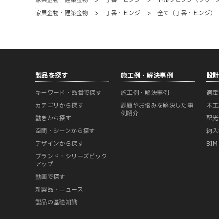
家具金物・建築金物
>
丁番・ヒンジ
>
トルクヒンジ（フリー
家具金物・建築金物
>
丁番・ヒンジ
>
全て（丁番・ヒンジ）
製品を探す
施工例・解決事例
設
キーワード・品番で探す
施工例・解決事例
選定
カテゴリから探す
課題やお悩みを解決した事
木工
例紹介
動きから探す
配光
空間・シーンから探す
納入
デザインから探す
BI
ブランド・シリーズピック
アップ
動画で探す
新製品・ニュース
製品の基礎知識