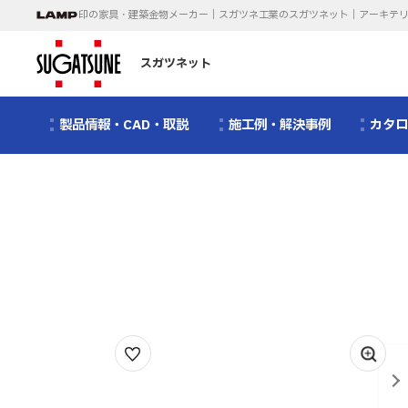
印の家具・建築金物メーカー｜スガツネ工業のスガツネット｜アーキテ
スガツネット
製品情報・CAD・取説
施工例・解決事例
カタ
1
/
3