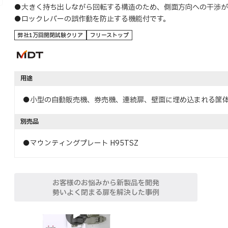
●大きく持ち出しながら回転する構造のため、側面方向への干渉が
●ロックレバーの誤作動を防止する機能付です。
弊社1万回開閉試験クリア
フリーストップ
用途
●小型の自動販売機、券売機、連続扉、壁面に埋め込まれる筐
別売品
●マウンティングプレート H95TSZ
お客様のお悩みから新製品を開発
勢いよく閉まる扉を解決した事例
特長