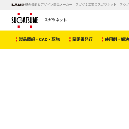
印の機能＆デザイン部品メーカー｜スガツネ工業のスガツネット｜テク
スガツネット
製品情報・CAD・取説
証明書発行
使用例・解