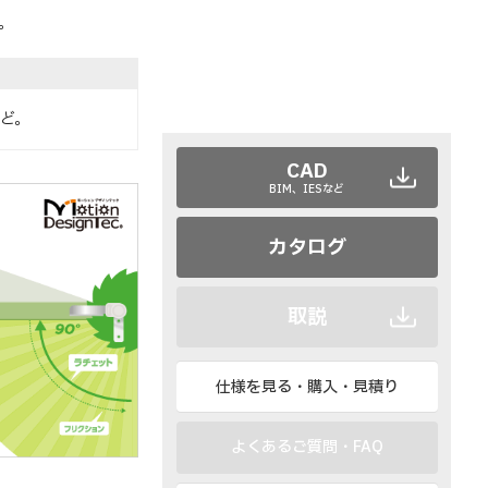
。
ど。
CAD
BIM、IESなど
カタログ
取説
仕様を見る・購入・見積り
よくあるご質問・FAQ