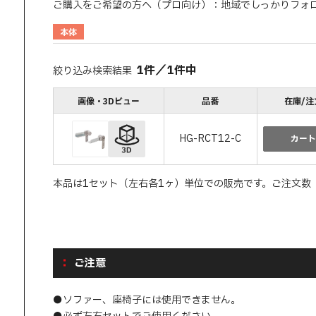
ご購入をご希望の方へ（プロ向け）：地域でしっかりフォ
本体
1
件
／
1
件中
絞り込み検索結果
画像・3Dビュー
品番
在庫/注
HG-RCT12-C
カート
本品は1セット（左右各1ヶ）単位での販売です。ご注文数
ご注意
●ソファー、座椅子には使用できません。