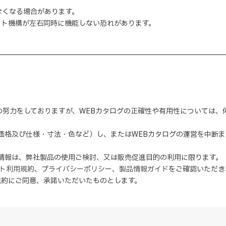
なくなる場合があります。
ット機構が左右同時に機能しない恐れがあります。
の努力をしておりますが、WEBカタログの正確性や有用性については
（価格及び仕様・寸法・色など）し、またはWEBカタログの運営を中断
の情報は、弊社製品の使用ご検討、又は販売促進目的の利用に限ります。
イト利用規約
、
プライバシーポリシー
、
製品情報ガイド
をご確認いただき
規約にご同意、
承諾
いただいたものとします。