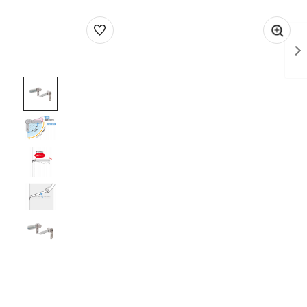
1
/
5