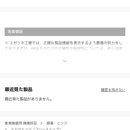
免責事項
※ スガツネ工業では、正確な製品情報を表示するよう最善の努力をし
ておりますが、WEBカタログの正確性や有用性については、何ら法律
上の保証を行うものではなく、法的な義務や責任を負うものではありま
せん。
※ スガツネ工業は、WEBカタログの情報を予告なく変更（価格及び仕
様・寸法・色など）し、またはWEBカタログの運営を中断または中止
させて頂くことがあります。あらかじめご了承ください。
※ CADデータを含む本WEBサイトに掲載されている全ての情報は、弊
社製品の使用ご検討、又は販売促進目的の利用に限ります。
最近見た製品
履歴を残さない
※ 本WEBサイト製品情報のご利用にあたっては、WEBサイト利用規
約、プライバシーポリシー、製品情報ガイドをご確認いただき、内容の
最近見た製品がありません。
すべてにご同意いただいた上で各サービスをご利用ください。ご利用い
ただく場合、各サービスの注意事項や規約にご同意、承諾いただいたも
のとします。
産業機器用 機構部品
>
蝶番・ヒンジ
>
トルクヒンジ（フリーストップ）