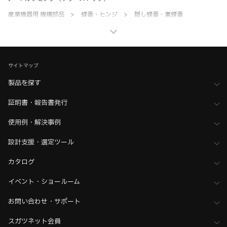
産業機器用 機構部品
>
蝶番・ヒンジ
>
隠し蝶番・裏蝶番
産業機器用 機構部品
>
蝶番・ヒンジ
>
全て（蝶番・ヒンジ）
家具金物・建築金物
>
丁番・ヒンジ
>
トルクヒンジ（フリーストップ）
サイトマップ
製品を探す
証明書・報告書発行
使用例・解決事例
設計支援・選定ツール
カタログ
イベント・ショールーム
お問い合わせ・サポート
スガツネット会員