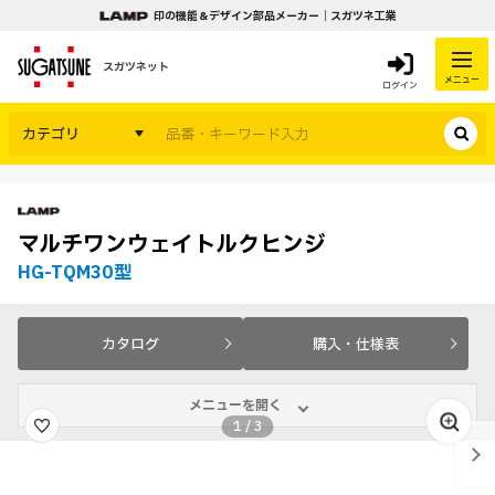
印の機能＆デザイン部品メーカー｜スガツネ工業
スガツネット
メニュー
ログイン
カテゴリ
マルチワンウェイトルクヒンジ
HG-TQM30型
カタログ
購入・仕様表
メニューを開く
1
/
3