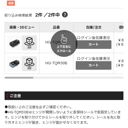
本体
2
件
／
2
件中
絞り込み検索結果
画像・3Dビュー
品番
在庫/注文
価格(
ログイン後在庫表示
￥8,0
HG-TQM30A
(￥8,8
カート
ログイン後在庫表示
￥8,0
HG-TQM30B
(￥8,8
カート
ご注意
●取扱い上のご注意を必ずご確認ください。
●HG-TQM30Bはヒンジが開閉しないように仮保持シールで仮固定していま
す。ヒンジを取り付けてからシールを取り外してください。シールを先に取
り外すとヒンジが動き、ヒンジが動かせなくなります。