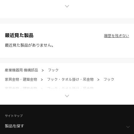
せん。
※ スガツネ工業は、WEBカタログの情報を予告なく変更（価格及び仕
様・寸法・色など）し、またはWEBカタログの運営を中断または中止
させて頂くことがあります。あらかじめご了承ください。
※ CADデータを含む本WEBサイトに掲載されている全ての情報は、弊
社製品の使用ご検討、又は販売促進目的の利用に限ります。
最近見た製品
履歴を残さない
※ 本WEBサイト製品情報のご利用にあたっては、WEBサイト利用規
約、プライバシーポリシー、製品情報ガイドをご確認いただき、内容の
最近見た製品がありません。
すべてにご同意いただいた上で各サービスをご利用ください。ご利用い
ただく場合、各サービスの注意事項や規約にご同意、承諾いただいたも
のとします。
産業機器用 機構部品
>
フック
家具金物・建築金物
>
フック・タオル掛け・吊金物
>
フック
家具金物・建築金物
>
フック・タオル掛け・吊金物
>
全て（フック・吊金物）
サイトマップ
製品を探す