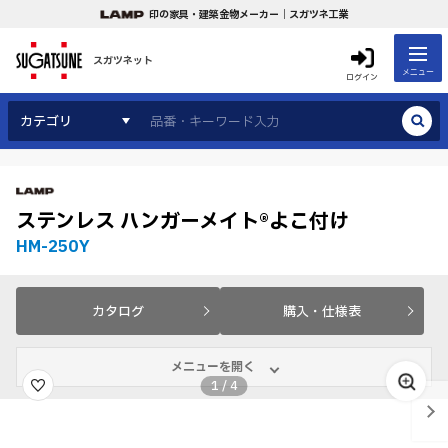
印の家具・建築金物メーカー｜スガツネ工業
スガツネット
メニュー
ログイン
カテゴリ
ステンレス ハンガーメイト®よこ付け
HM-250Y
カタログ
購入・仕様表
メニューを開く
1
/
4