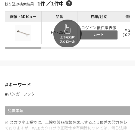
1
件
／
1
件中
絞り込み検索結果
画像・3Dビュー
品番
在庫/注文
価格(
ログイン後在庫表示
￥2,1
HM-250Y
(￥2,3
カート
#キーワード
#ハンガーフック
免責事項
※ スガツネ工業では、正確な製品情報を表示するよう最善の努力をし
ておりますが、WEBカタログの正確性や有用性については、何ら法律
上の保証を行うものではなく、法的な義務や責任を負うものではありま