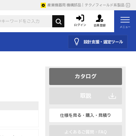
産業機器用 機構部品｜テクノフィールド系製品
ログイン
会員登録
メニュー
設計支援・選定ツール
CAD
BIM、IESなど
カタログ
取説
仕様を見る・購入・見積り
よくあるご質問・FAQ