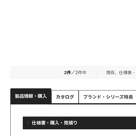
2
件
／
2
件中
現在、仕様表・
製品情報・購入
カタログ
ブランド・シリーズ特長
仕様書・購入・見積り