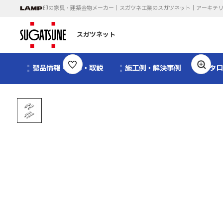
印の家具・建築金物メーカー｜スガツネ工業のスガツネット｜アーキテ
スガツネット
製品情報・CAD・取説
施工例・解決事例
カタ
1
/
1