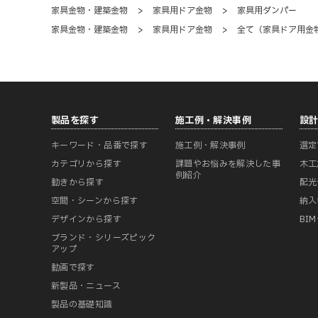
家具金物・建築金物
>
家具用ドア金物
>
家具用ダンパー
家具金物・建築金物
>
家具用ドア金物
>
全て（家具ドア用金
製品を探す
施工例・解決事例
設
キーワード・品番で探す
施工例・解決事例
選定
カテゴリから探す
課題やお悩みを解決した事
木工
例紹介
動きから探す
配光
空間・シーンから探す
納入
デザインから探す
BI
ブランド・シリーズピック
アップ
動画で探す
新製品・ニュース
製品の基礎知識