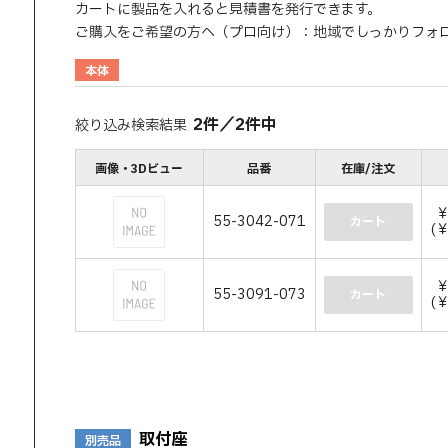
カートに製品を入れると見積書を発行できます。
ご購入をご希望の方へ（プロ向け）：地域でしっかりフォ
本体
2
件
／
2
件中
絞り込み検索結果
画像・3Dビュー
品番
在庫/注文
￥
55-3042-071
カート
(
￥
55-3091-073
カート
(
取付座
別売品