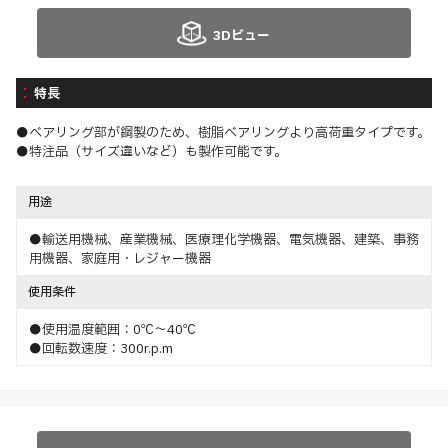
3Dビュー
特長
●ベアリング部が鋼製のため、樹脂ベアリングより高荷重タイプです。
●特注品（サイズ違いなど）も製作可能です。
用途
●輸送用機械、産業機械、医療理化学機器、電気機器、建築、事務
用機器、家庭用・レジャー機器
使用条件
●使用温度範囲：0℃～40℃
●回転数速度：300r.p.m