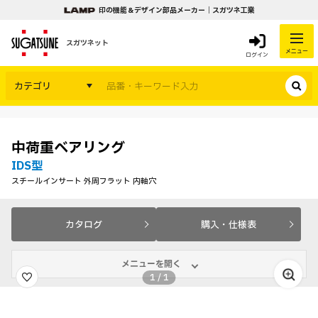
印の機能＆デザイン部品メーカー｜スガツネ工業
スガツネット
メニュー
ログイン
カテゴリ
中荷重ベアリング
IDS型
スチールインサート 外周フラット 内軸穴
カタログ
購入・仕様表
メニューを開く
1
/
1