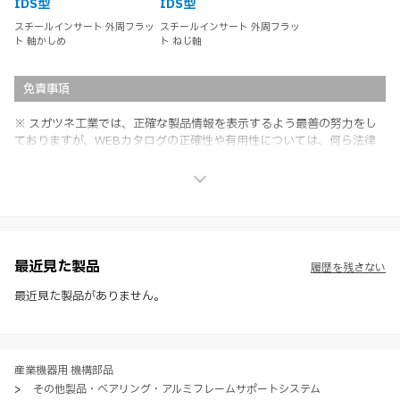
IDS型
IDS型
スチールインサート 外周フラッ
スチールインサート 外周フラッ
ト 軸かしめ
ト ねじ軸
免責事項
※ スガツネ工業では、正確な製品情報を表示するよう最善の努力をし
ておりますが、WEBカタログの正確性や有用性については、何ら法律
上の保証を行うものではなく、法的な義務や責任を負うものではありま
せん。
※ スガツネ工業は、WEBカタログの情報を予告なく変更（価格及び仕
様・寸法・色など）し、またはWEBカタログの運営を中断または中止
させて頂くことがあります。あらかじめご了承ください。
※ CADデータを含む本WEBサイトに掲載されている全ての情報は、弊
社製品の使用ご検討、又は販売促進目的の利用に限ります。
最近見た製品
履歴を残さない
※ 本WEBサイト製品情報のご利用にあたっては、WEBサイト利用規
約、プライバシーポリシー、製品情報ガイドをご確認いただき、内容の
最近見た製品がありません。
すべてにご同意いただいた上で各サービスをご利用ください。ご利用い
ただく場合、各サービスの注意事項や規約にご同意、承諾いただいたも
のとします。
産業機器用 機構部品
>
その他製品・ベアリング・アルミフレームサポートシステム