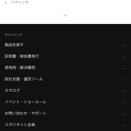
>
ベアリング
産業機器用 機構部品
>
その他製品・ベアリング・アルミフレームサポートシステム
>
全て（その他製品・ベアリング）
家具金物・建築金物
サイトマップ
>
その他（格納ベッド・装飾パネル・ベアリングなど）
>
ベアリング
製品を探す
家具金物・建築金物
>
その他（格納ベッド・装飾パネル・ベアリングなど）
証明書・報告書発行
>
全て（格納ベッド・手すり・汎用品）
使用例・解決事例
設計支援・選定ツール
カタログ
イベント・ショールーム
お問い合わせ・サポート
スガツネット会員