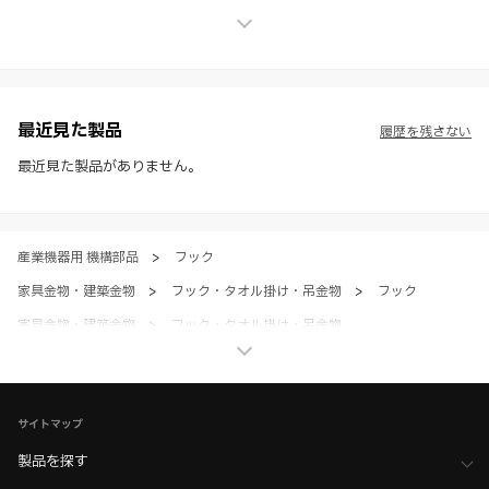
せん。
※ スガツネ工業は、WEBカタログの情報を予告なく変更（価格及び仕
様・寸法・色など）し、またはWEBカタログの運営を中断または中止
させて頂くことがあります。あらかじめご了承ください。
※ CADデータを含む本WEBサイトに掲載されている全ての情報は、弊
社製品の使用ご検討、又は販売促進目的の利用に限ります。
最近見た製品
履歴を残さない
※ 本WEBサイト製品情報のご利用にあたっては、WEBサイト利用規
約、プライバシーポリシー、製品情報ガイドをご確認いただき、内容の
最近見た製品がありません。
すべてにご同意いただいた上で各サービスをご利用ください。ご利用い
ただく場合、各サービスの注意事項や規約にご同意、承諾いただいたも
のとします。
産業機器用 機構部品
>
フック
家具金物・建築金物
>
フック・タオル掛け・吊金物
>
フック
家具金物・建築金物
>
フック・タオル掛け・吊金物
>
全て（フック・吊金物）
サイトマップ
製品を探す