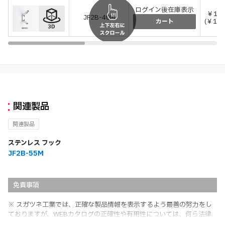
ログイン後在庫表示
￥1,3
JF2B-40M
(￥1,4
カート
関連製品
関連製品
ステンレス フック
JF2B-55M
免責事項
※ スガツネ工業では、正確な製品情報を表示するよう最善の努力をし
ておりますが、WEBカタログの正確性や有用性については、何ら法律
上の保証を行うものではなく、法的な義務や責任を負うものではありま