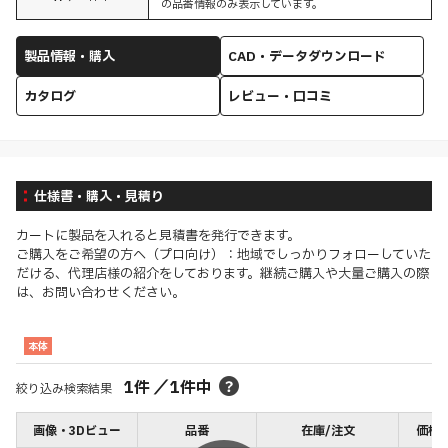
の品番情報のみ表示しています。
製品情報・購入
CAD・データダウンロード
カタログ
レビュー・口コミ
仕様書・購入・見積り
カートに製品を入れると見積書を発行できます。
ご購入をご希望の方へ（プロ向け）：地域でしっかりフォローしていた
だける、代理店様の紹介をしております。継続ご購入や大量ご購入の際
は、お問い合わせください。
本体
1
件
／
1
件中
絞り込み検索結果
画像・3Dビュー
品番
在庫/注文
価格(