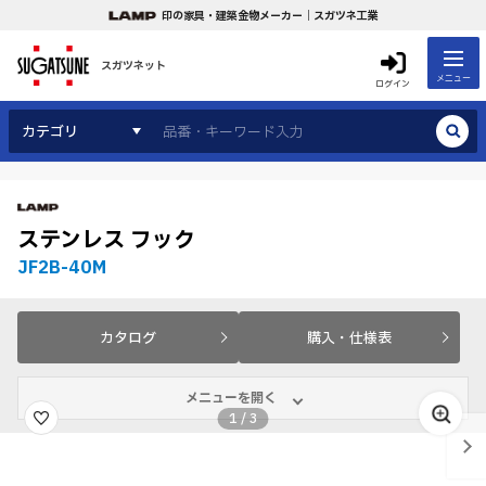
印の家具・建築金物メーカー｜スガツネ工業
スガツネット
メニュー
ログイン
カテゴリ
ステンレス フック
JF2B-40M
カタログ
購入・仕様表
メニューを開く
1
/
3