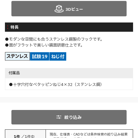
3Dビュー
特長
●モダンな空間にも合うステンレス鋼製のフックです。
●面がフラットで美しい鏡面研磨仕上です。
付属品
●十字穴付なベタッピンねじ4×32（ステンレス鋼）
絞り込み
現在、仕様表・CADなどは条件検索の絞り込み結果
1
件
／
1
件中