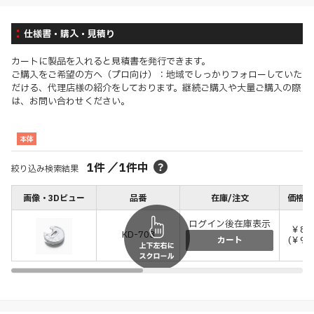
仕様書・購入・見積り
カートに製品を入れると見積書を発行できます。
ご購入をご希望の方へ（プロ向け）：地域でしっかりフォローしていた
だける、代理店様の紹介をしております。継続ご購入や大量ご購入の際
は、お問い合わせください。
本体
1
件
／
1
件中
絞り込み検索結果
画像・3Dビュー
品番
在庫/注文
価格(税
ログイン後在庫表示
￥85
KD-703
(￥94
カート