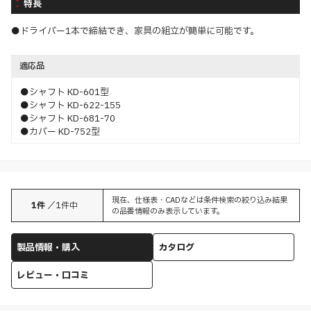
特長
●ドライバー1本で締結でき、家具の組立が簡単に可能です。
適応品
●シャフト KD-601型
●シャフト KD-622-155
●シャフト KD-681-70
●カバー KD-752型
現在、仕様表・CADなどは条件検索の絞り込み結果
1
件
／
1
件中
の品番情報のみ表示しています。
製品情報・購入
カタログ
レビュー・口コミ