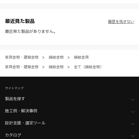
様・寸法・色など）し、またはWEBカタログの運営を中断または中止
させて頂くことがあります。あらかじめご了承ください。
※ CADデータを含む本WEBサイトに掲載されている全ての情報は、弊
社製品の使用ご検討、又は販売促進目的の利用に限ります。
最近見た製品
履歴を残さない
※ 本WEBサイト製品情報のご利用にあたっては、WEBサイト利用規
約、プライバシーポリシー、製品情報ガイドをご確認いただき、内容の
最近見た製品がありません。
すべてにご同意いただいた上で各サービスをご利用ください。ご利用い
ただく場合、各サービスの注意事項や規約にご同意、承諾いただいたも
のとします。
家具金物・建築金物
>
締結金物
>
締結金具
家具金物・建築金物
>
締結金物
>
全て（締結金物）
サイトマップ
製品を探す
施工例・解決事例
設計支援・選定ツール
カタログ