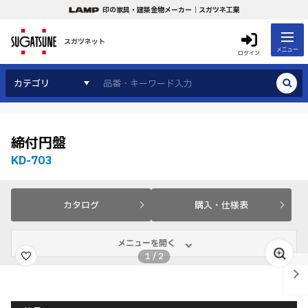
印の家具・建築金物メーカー｜スガツネ工業
スガツネット
メニュー
ログイン
カテゴリ
締付円盤
KD-703
カタログ
購入・仕様表
メニューを開く
1
/
2