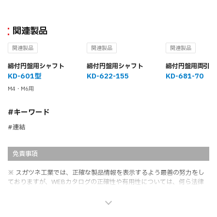
関連製品
関連製品
関連製品
関連製品
締付円盤用シャフト
締付円盤用シャフト
締付円盤用両引シ
KD-601型
KD-622-155
KD-681-70
M4・M6用
#キーワード
#連結
免責事項
※ スガツネ工業では、正確な製品情報を表示するよう最善の努力をし
ておりますが、WEBカタログの正確性や有用性については、何ら法律
上の保証を行うものではなく、法的な義務や責任を負うものではありま
せん。
※ スガツネ工業は、WEBカタログの情報を予告なく変更（価格及び仕