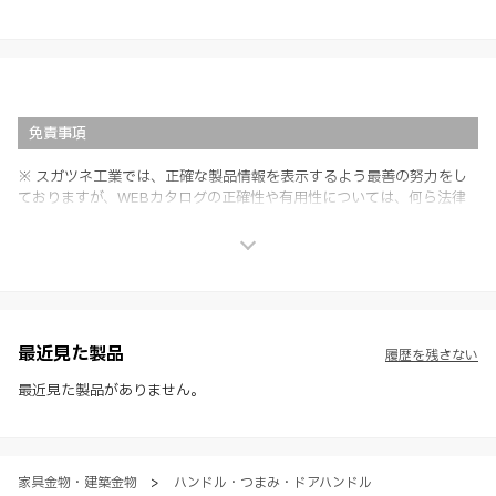
免責事項
※ スガツネ工業では、正確な製品情報を表示するよう最善の努力をし
ておりますが、WEBカタログの正確性や有用性については、何ら法律
上の保証を行うものではなく、法的な義務や責任を負うものではありま
せん。
※ スガツネ工業は、WEBカタログの情報を予告なく変更（価格及び仕
様・寸法・色など）し、またはWEBカタログの運営を中断または中止
させて頂くことがあります。あらかじめご了承ください。
※ CADデータを含む本WEBサイトに掲載されている全ての情報は、弊
社製品の使用ご検討、又は販売促進目的の利用に限ります。
最近見た製品
履歴を残さない
※ 本WEBサイト製品情報のご利用にあたっては、WEBサイト利用規
約、プライバシーポリシー、製品情報ガイドをご確認いただき、内容の
最近見た製品がありません。
すべてにご同意いただいた上で各サービスをご利用ください。ご利用い
ただく場合、各サービスの注意事項や規約にご同意、承諾いただいたも
のとします。
家具金物・建築金物
>
ハンドル・つまみ・ドアハンドル