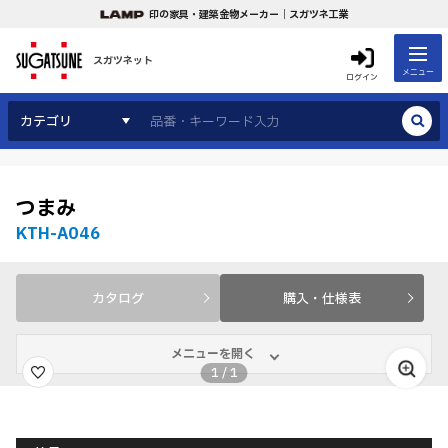
印の家具・建築金物メーカー｜スガツネ工業
スガツネット
メニュー
ログイン
カテゴリ
つまみ
KTH-A046
カタログ
購入・仕様表
メニューを開く
1
/
1