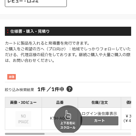
レビュー・口コミ
仕様書・購入・見積り
カートに製品を入れると見積書を発行できます。
ご購入をご希望の方へ（プロ向け）：地域でしっかりフォローしていた
だける、代理店様の紹介をしております。継続ご購入や大量ご購入の際
は、お問い合わせください。
本体
1
件
／
1
件中
絞り込み検索結果
画像・3Dビュー
品番
在庫/注文
価格(
ログイン後在庫表示
￥3,6
KTH-A046
(￥4,0
カート