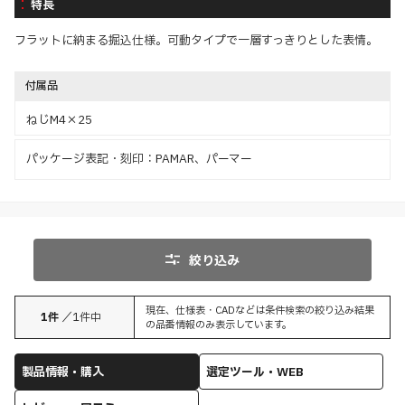
特長
フラットに納まる掘込仕様。可動タイプで一層すっきりとした表情。
付属品
ねじM4×25
パッケージ表記・刻印：PAMAR、パーマー
絞り込み
現在、仕様表・CADなどは条件検索の絞り込み結果
1
件
／
1
件中
の品番情報のみ表示しています。
製品情報・購入
選定ツール・WEB