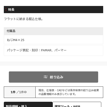
特長
フラットに納まる掘込仕様。
付属品
ねじM4×25
パッケージ表記・刻印：PAMAR、パーマー
絞り込み
現在、仕様表・CADなどは条件検索の絞り込み結果
1
件
／
1
件中
の品番情報のみ表示しています。
製品情報・購入
選定ツール・WEB