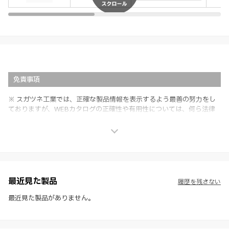
免責事項
※ スガツネ工業では、正確な製品情報を表示するよう最善の努力をし
ておりますが、WEBカタログの正確性や有用性については、何ら法律
上の保証を行うものではなく、法的な義務や責任を負うものではありま
せん。
※ スガツネ工業は、WEBカタログの情報を予告なく変更（価格及び仕
様・寸法・色など）し、またはWEBカタログの運営を中断または中止
させて頂くことがあります。あらかじめご了承ください。
※ CADデータを含む本WEBサイトに掲載されている全ての情報は、弊
社製品の使用ご検討、又は販売促進目的の利用に限ります。
最近見た製品
履歴を残さない
※ 本WEBサイト製品情報のご利用にあたっては、WEBサイト利用規
約、プライバシーポリシー、製品情報ガイドをご確認いただき、内容の
最近見た製品がありません。
すべてにご同意いただいた上で各サービスをご利用ください。ご利用い
ただく場合、各サービスの注意事項や規約にご同意、承諾いただいたも
のとします。