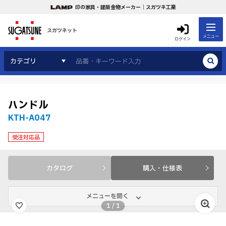
印の家具・建築金物メーカー｜スガツネ工業
スガツネット
メニュー
ログイン
カテゴリ
ハンドル
KTH-A047
受注対応品
カタログ
購入・仕様表
メニューを開く
1
/
1