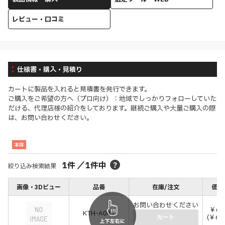
レビュー・口コミ
仕様書・購入・見積り
カートに製品を入れると見積書を発行できます。
ご購入をご希望の方へ（プロ向け）：地域でしっかりフォローしていた
だける、代理店様の紹介をしております。継続ご購入や大量ご購入の際
は、お問い合わせください。
本体
1
件
／
1
件中
絞り込み検索結果
画像・3Dビュー
品番
在庫/注文
価格
お問い合わせください
￥6,
KTH-A047
(￥6,
カート