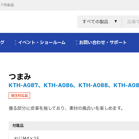
リア系製品
すべての製品
ログ
イベント・ショールーム
お問い合わせ・サポート
つまみ
KTH-A087、KTH-A086、KTH-A088、KTH-A0
受注対応品
握る部分に皮革を施しており、素材の風合いを楽しめます。
付属品
ねじM4×25