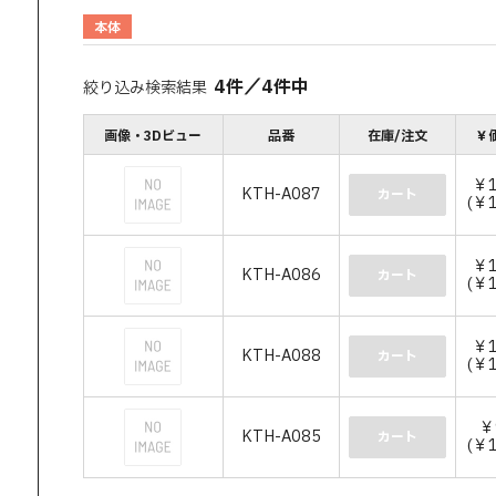
本体
4
件
／
4
件中
絞り込み検索結果
画像・3Dビュー
品番
在庫/注文
￥
￥1
KTH-A087
カート
(￥1
￥1
KTH-A086
カート
(￥1
￥1
KTH-A088
カート
(￥1
￥
KTH-A085
カート
(￥1