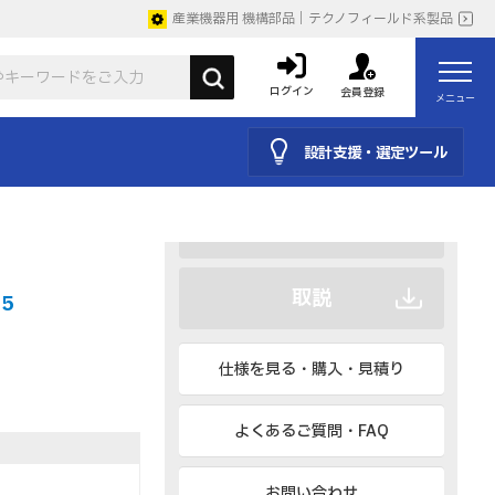
産業機器用 機構部品｜テクノフィールド系製品
ログイン
会員登録
メニュー
CAD
設計支援・選定ツール
BIM、IESなど
カタログ
取説
85
仕様を見る・購入・見積り
よくあるご質問・FAQ
お問い合わせ