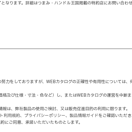
了となります。詳細はつまみ・ハンドル王国掲載の特約店にお問い合わ
の努力をしておりますが、WEBカタログの正確性や有用性については
（価格及び仕様・寸法・色など）し、またはWEBカタログの運営を中断
の情報は、弊社製品の使用ご検討、又は販売促進目的の利用に限ります。
イト利用規約
、
プライバシーポリシー
、
製品情報ガイド
をご確認いただき
規約にご同意、
承諾
いただいたものとします。