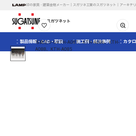
印の家具・建築金物メーカー｜スガツネ工業のスガツネット｜アーキテ
スガツネット
1
/
1
製品情報・CAD・取説
施工例・解決事例
カタ
写真左からKTH-A087、KTH-A086、KTH-
A088、KTH-A085