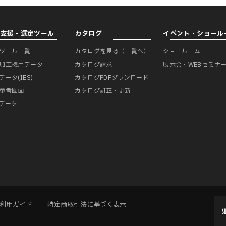
計支援・選定ツール
カタログ
イベント・ショール
ツール一覧
カタログを見る（一覧へ）
ショールーム
加工機用データ
カタログ請求
展示会・WEBセミナ
データ(IES)
カタログPDFダウンロード
参考図面
カタログ訂正・更新
Mデータ
利用ガイド
特定商取引法に基づく表示