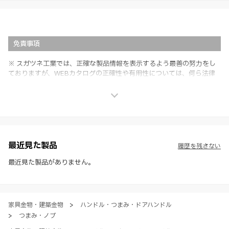
免責事項
※ スガツネ工業では、正確な製品情報を表示するよう最善の努力をし
ておりますが、WEBカタログの正確性や有用性については、何ら法律
上の保証を行うものではなく、法的な義務や責任を負うものではありま
せん。
※ スガツネ工業は、WEBカタログの情報を予告なく変更（価格及び仕
様・寸法・色など）し、またはWEBカタログの運営を中断または中止
させて頂くことがあります。あらかじめご了承ください。
※ CADデータを含む本WEBサイトに掲載されている全ての情報は、弊
社製品の使用ご検討、又は販売促進目的の利用に限ります。
最近見た製品
履歴を残さない
※ 本WEBサイト製品情報のご利用にあたっては、WEBサイト利用規
約、プライバシーポリシー、製品情報ガイドをご確認いただき、内容の
最近見た製品がありません。
すべてにご同意いただいた上で各サービスをご利用ください。ご利用い
ただく場合、各サービスの注意事項や規約にご同意、承諾いただいたも
のとします。
家具金物・建築金物
>
ハンドル・つまみ・ドアハンドル
>
つまみ・ノブ