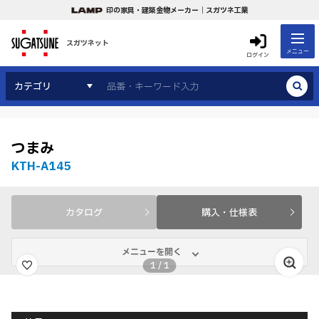
印の家具・建築金物メーカー｜スガツネ工業
スガツネット
メニュー
ログイン
カテゴリ
つまみ
KTH-A145
カタログ
購入・仕様表
メニューを開く
1
/
1