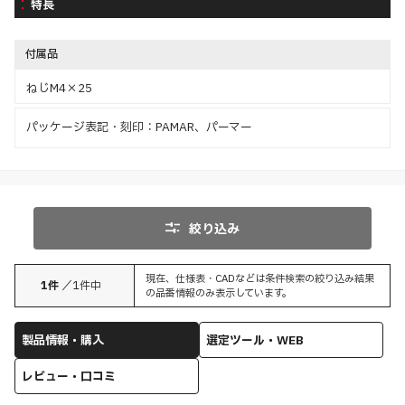
特長
付属品
ねじM4×25
パッケージ表記・刻印：PAMAR、パーマー
絞り込み
現在、仕様表・CADなどは条件検索の絞り込み結果
1
件
／
1
件中
の品番情報のみ表示しています。
製品情報・購入
選定ツール・WEB
レビュー・口コミ