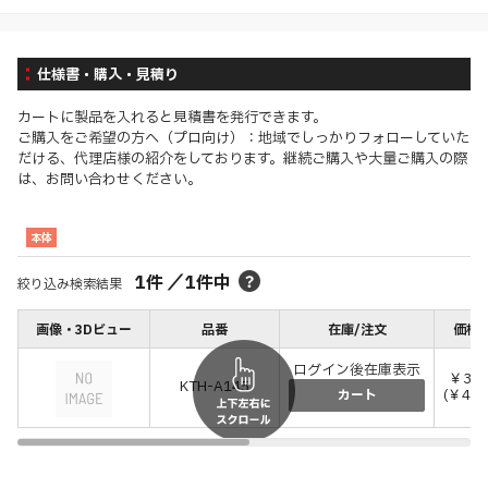
仕様書・購入・見積り
カートに製品を入れると見積書を発行できます。
ご購入をご希望の方へ（プロ向け）：地域でしっかりフォローしていた
だける、代理店様の紹介をしております。継続ご購入や大量ご購入の際
は、お問い合わせください。
本体
1
件
／
1
件中
絞り込み検索結果
画像・3Dビュー
品番
在庫/注文
価格(
ログイン後在庫表示
￥3,8
KTH-A145
(￥4,2
カート