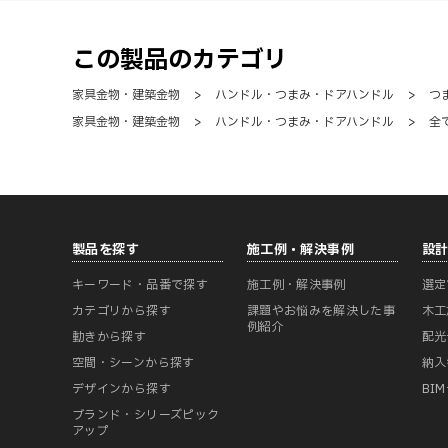
この製品のカテゴリ
家具金物・建築金物
>
ハンドル・つまみ・ドアハンドル
>
つ
家具金物・建築金物
>
ハンドル・つまみ・ドアハンドル
>
全
製品を探す
施工例・解決事例
設
キーワード・品番で探す
施工例・解決事例
選定
カテゴリから探す
課題やお悩みを解決した事
木工
例紹介
動きから探す
配光
空間・シーンから探す
納入
デザインから探す
BI
ブランド・シリーズピック
アップ