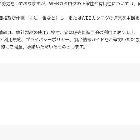
の努力をしておりますが、WEBカタログの正確性や有用性については
（価格及び仕様・寸法・色など）し、またはWEBカタログの運営を中断
の情報は、弊社製品の使用ご検討、又は販売促進目的の利用に限ります。
イト利用規約
、
プライバシーポリシー
、
製品情報ガイド
をご確認いただき
規約にご同意、
承諾
いただいたものとします。