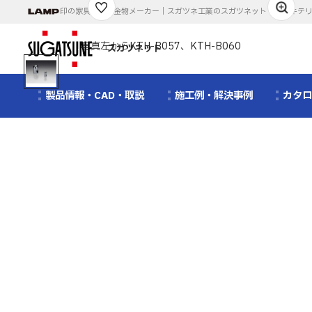
印の家具・建築金物メーカー｜スガツネ工業のスガツネット｜アーキテ
1
/
1
写真左からKTH-B057、KTH-B060
スガツネット
製品情報・CAD・取説
施工例・解決事例
カタ