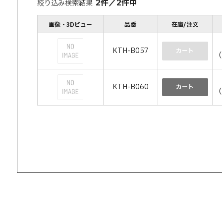
2
件
／
2
件中
絞り込み検索結果
画像・3Dビュー
品番
在庫/注文
KTH-B057
カート
KTH-B060
カート