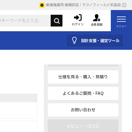
産業機器用 機構部品｜テクノフィールド系製品
CAD
BIM、IESなど
ログイン
会員登録
メニュー
カタログ
設計支援・選定ツール
取説
仕様を見る・購入・見積り
よくあるご質問・FAQ
お問い合わせ
レビュー・口コミ