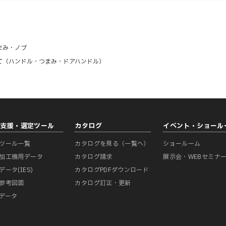
まみ・ノブ
て（ハンドル・つまみ・ドアハンドル）
計支援・選定ツール
カタログ
イベント・ショール
ツール一覧
カタログを見る（一覧へ）
ショールーム
加工機用データ
カタログ請求
展示会・WEBセミナ
データ(IES)
カタログPDFダウンロード
参考図面
カタログ訂正・更新
Mデータ