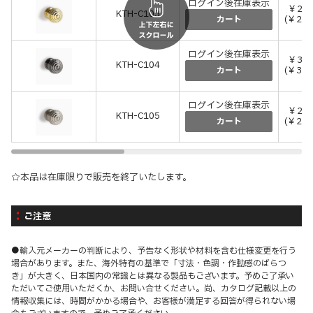
ログイン後在庫表示
￥2,4
KTH-C103
(￥2,6
カート
ログイン後在庫表示
￥3,0
KTH-C104
(￥3,3
カート
ログイン後在庫表示
￥2,6
KTH-C105
(￥2,8
カート
☆本品は在庫限りで販売を終了いたします。
ご注意
●輸入元メーカーの判断により、予告なく形状や材料を含む仕様変更を行う
場合があります。また、海外特有の基準で「寸法・色調・作動感のばらつ
き」が大きく、日本国内の常識とは異なる製品もございます。予めご了承い
ただいてご使用いただくか、お問い合せください。尚、カタログ記載以上の
情報収集には、時間がかかる場合や、お客様が満足する回答が得られない場