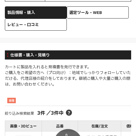
製品情報・購入
選定ツール・WEB
レビュー・口コミ
仕様書・購入・見積り
カートに製品を入れると見積書を発行できます。
ご購入をご希望の方へ（プロ向け）：地域でしっかりフォローしていた
だける、代理店様の紹介をしております。継続ご購入や大量ご購入の際
は、お問い合わせください。
本体
3
件
／
3
件中
絞り込み検索結果
画像・3Dビュー
品番
在庫/注文
価格(