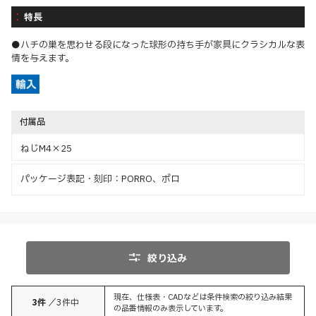
特長
●ハチの巣を思わせる段になった球形の持ち手が家具にクラシカルな表
情を与えます。
付属品
ねじM4×25
パッケージ表記・刻印：PORRO、ポロ
絞り込み
現在、仕様表・CADなどは条件検索の絞り込み結果
3
件
／
3
件中
の品番情報のみ表示しています。