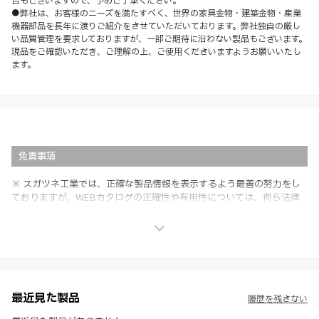
合もございますので、予めご了承ください。
●弊社は、お客様のニーズを満たすべく、世界の家具金物・建築金物・産業
機器部品を長年に渡りご紹介をさせていただいております。弊社独自の厳し
い品質管理を要求しておりますが、一部ご期待に沿わない製品もございます。
現品をご確認いただき、ご理解の上、ご使用くださいますようお願いいたし
ます。
免責事項
※ スガツネ工業では、正確な製品情報を表示するよう最善の努力をし
ておりますが、WEBカタログの正確性や有用性については、何ら法律
上の保証を行うものではなく、法的な義務や責任を負うものではありま
せん。
※ スガツネ工業は、WEBカタログの情報を予告なく変更（価格及び仕
様・寸法・色など）し、またはWEBカタログの運営を中断または中止
させて頂くことがあります。あらかじめご了承ください。
※ CADデータを含む本WEBサイトに掲載されている全ての情報は、弊
社製品の使用ご検討、又は販売促進目的の利用に限ります。
最近見た製品
履歴を残さない
※ 本WEBサイト製品情報のご利用にあたっては、WEBサイト利用規