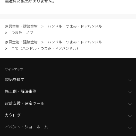
約、プライバシーポリシー、製品情報ガイドをご確認いただき、内容の
最近見た製品がありません。
すべてにご同意いただいた上で各サービスをご利用ください。ご利用い
ただく場合、各サービスの注意事項や規約にご同意、承諾いただいたも
のとします。
家具金物・建築金物
>
ハンドル・つまみ・ドアハンドル
>
つまみ・ノブ
家具金物・建築金物
>
ハンドル・つまみ・ドアハンドル
>
全て（ハンドル・つまみ・ドアハンドル）
サイトマップ
製品を探す
施工例・解決事例
設計支援・選定ツール
カタログ
イベント・ショールーム