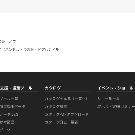
まみ・ノブ
て（ハンドル・つまみ・ドアハンドル）
計支援・選定ツール
カタログ
イベント・ショール
ツール一覧
カタログを見る（一覧へ）
ショールーム
加工機用データ
カタログ請求
展示会・WEBセミナ
データ(IES)
カタログPDFダウンロード
参考図面
カタログ訂正・更新
Mデータ