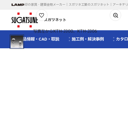
印の家具・建築金物メーカー｜スガツネ工業のスガツネット｜アーキテ
1
/
1
スガツネット
写真左からKTH-J300、KTH-J306
製品情報・CAD・取説
施工例・解決事例
カタ