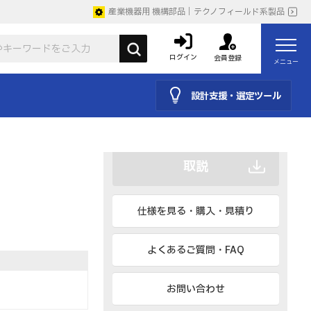
産業機器用 機構部品｜テクノフィールド系製品
ログイン
会員登録
メニュー
CAD
BIM、IESなど
設計支援・選定ツール
カタログ
取説
仕様を見る・購入・見積り
よくあるご質問・FAQ
お問い合わせ