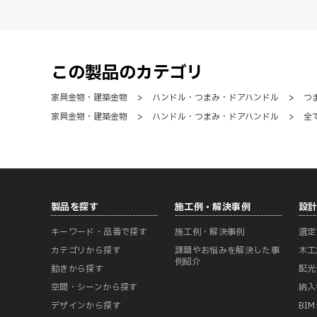
この製品のカテゴリ
家具金物・建築金物
>
ハンドル・つまみ・ドアハンドル
>
つ
家具金物・建築金物
>
ハンドル・つまみ・ドアハンドル
>
全
製品を探す
施工例・解決事例
設
キーワード・品番で探す
施工例・解決事例
選定
カテゴリから探す
課題やお悩みを解決した事
木工
例紹介
動きから探す
配光
空間・シーンから探す
納入
デザインから探す
BI