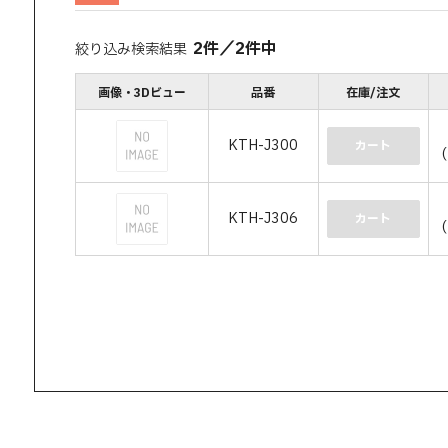
2
件
／
2
件中
絞り込み検索結果
画像・3Dビュー
品番
在庫/注文
KTH-J300
カート
KTH-J306
カート