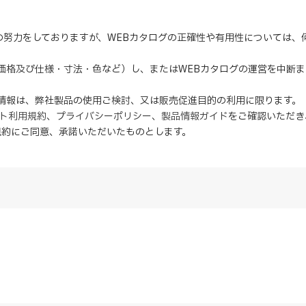
の努力をしておりますが、WEBカタログの正確性や有用性については
（価格及び仕様・寸法・色など）し、またはWEBカタログの運営を中断
の情報は、弊社製品の使用ご検討、又は販売促進目的の利用に限ります。
イト利用規約
、
プライバシーポリシー
、
製品情報ガイド
をご確認いただき
規約にご同意、
承諾
いただいたものとします。