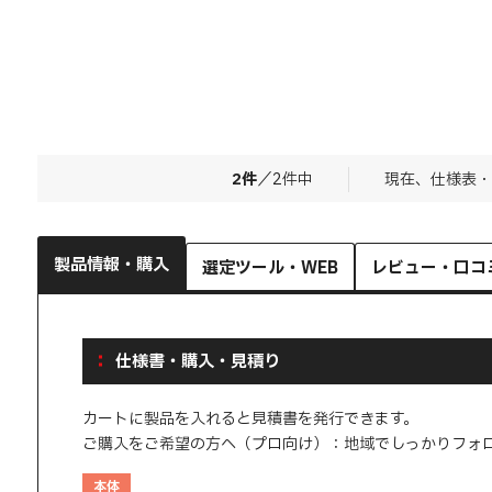
2
件
／
2
件中
現在、仕様表・
製品情報・購入
選定ツール・WEB
レビュー・口コ
仕様書・購入・見積り
カートに製品を入れると見積書を発行できます。
ご購入をご希望の方へ（プロ向け）：地域でしっかりフォ
本体