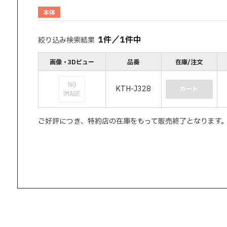
本体
1
件
／
1
件中
絞り込み検索結果
画像・3Dビュー
品番
在庫/注文
KTH-J328
カート
ご好評につき、特約店の在庫をもって販売終了となります