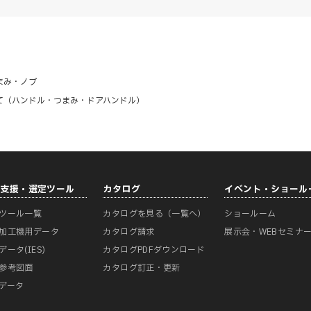
まみ・ノブ
て（ハンドル・つまみ・ドアハンドル）
計支援・選定ツール
カタログ
イベント・ショール
ツール一覧
カタログを見る（一覧へ）
ショールーム
加工機用データ
カタログ請求
展示会・WEBセミナ
データ(IES)
カタログPDFダウンロード
参考図面
カタログ訂正・更新
Mデータ