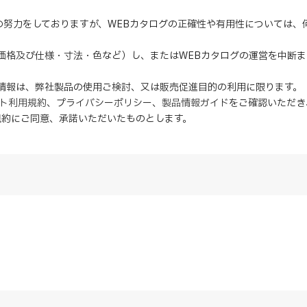
の努力をしておりますが、WEBカタログの正確性や有用性については
（価格及び仕様・寸法・色など）し、またはWEBカタログの運営を中断
の情報は、弊社製品の使用ご検討、又は販売促進目的の利用に限ります。
イト利用規約
、
プライバシーポリシー
、
製品情報ガイド
をご確認いただき
規約にご同意、
承諾
いただいたものとします。