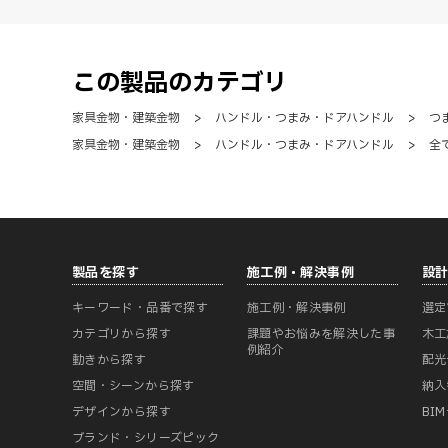
この製品のカテゴリ
家具金物・建築金物
>
ハンドル・つまみ・ドアハンドル
>
つ
家具金物・建築金物
>
ハンドル・つまみ・ドアハンドル
>
全
製品を探す
施工例・解決事例
設
キーワード・品番で探す
施工例・解決事例
選定
カテゴリから探す
課題やお悩みを解決した事
木工
例紹介
動きから探す
配光
空間・シーンから探す
納入
デザインから探す
BI
ブランド・シリーズピック