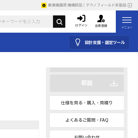
産業機器用 機構部品｜テクノフィールド系製品
ログイン
会員登録
メニュー
CAD
設計支援・選定ツール
BIM、IESなど
カタログ
取説
仕様を見る・購入・見積り
よくあるご質問・FAQ
お問い合わせ