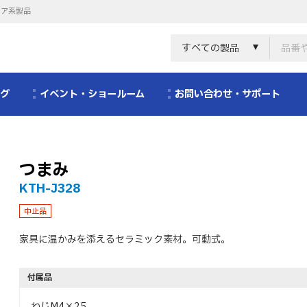
リア系製品
すべての製品
ログ
イベント・ショールーム
お問い合わせ・サポート
つまみ
KTH-J328
中止品
家具に温かみを添えるセラミック素材。可動式。
付属品
ねじM4×25