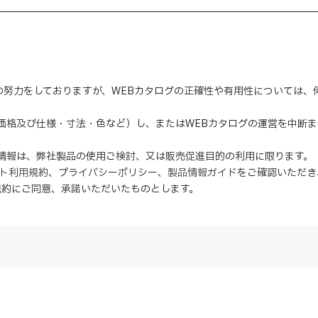
の努力をしておりますが、WEBカタログの正確性や有用性については
（価格及び仕様・寸法・色など）し、またはWEBカタログの運営を中断
の情報は、弊社製品の使用ご検討、又は販売促進目的の利用に限ります。
イト利用規約
、
プライバシーポリシー
、
製品情報ガイド
をご確認いただき
規約にご同意、
承諾
いただいたものとします。