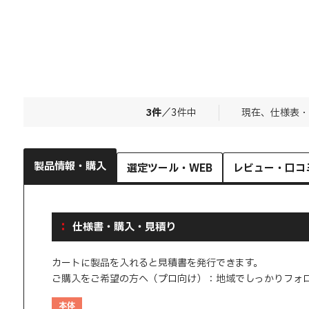
3
件
／
3
件中
現在、仕様表・
製品情報・購入
選定ツール・WEB
レビュー・口コ
仕様書・購入・見積り
カートに製品を入れると見積書を発行できます。
ご購入をご希望の方へ（プロ向け）：地域でしっかりフォ
本体