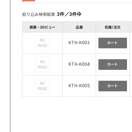
3
件
／
3
件中
絞り込み検索結果
画像・3Dビュー
品番
在庫/注文
KTH-K003
カート
KTH-K004
カート
KTH-K005
カート