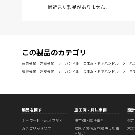
最近見た製品がありません。
この製品のカテゴリ
家具金物・建築金物
>
ハンドル・つまみ・ドアハンドル
>
ハ
家具金物・建築金物
>
ハンドル・つまみ・ドアハンドル
>
全
製品を探す
施工例・解決事例
設
キーワード・品番で探す
施工例・解決事例
選定
カテゴリから探す
課題やお悩みを解決した事
木工
例紹介