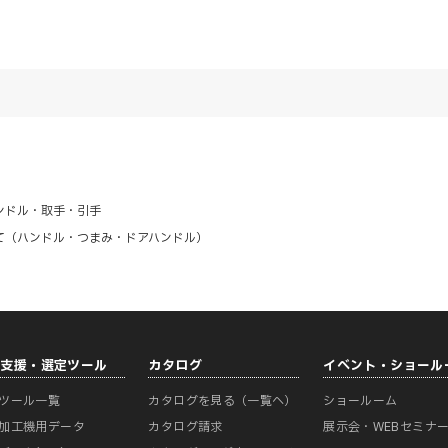
ンドル・取手・引手
て（ハンドル・つまみ・ドアハンドル）
計支援・選定ツール
カタログ
イベント・ショール
ツール一覧
カタログを見る（一覧へ）
ショールーム
加工機用データ
カタログ請求
展示会・WEBセミナ