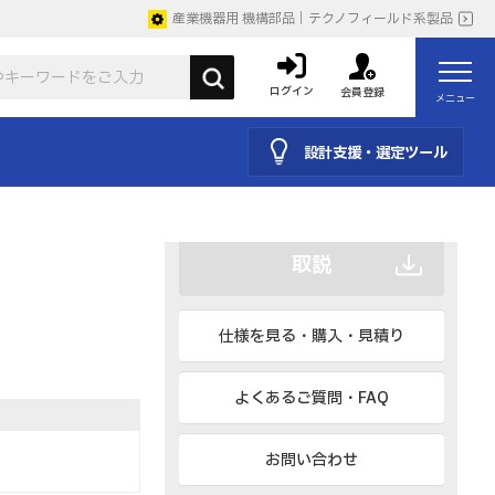
産業機器用 機構部品｜テクノフィールド系製品
ログイン
会員登録
メニュー
CAD
BIM、IESなど
設計支援・選定ツール
カタログ
取説
仕様を見る・購入・見積り
よくあるご質問・FAQ
お問い合わせ