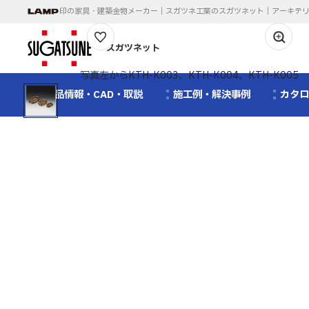
印の家具・建築金物メーカー｜スガツネ工業のスガツネット｜アーキテ
1
/
1
スガツネット
写真左からKTH-K003、KTH-K004、KTH-K005
製品情報・CAD・取説
施工例・解決事例
カタ