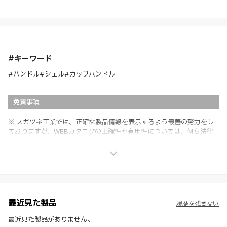
#キーワード
#ハンドル
#シェル
#カップハンドル
免責事項
※ スガツネ工業では、正確な製品情報を表示するよう最善の努力をし
ておりますが、WEBカタログの正確性や有用性については、何ら法律
上の保証を行うものではなく、法的な義務や責任を負うものではありま
せん。
※ スガツネ工業は、WEBカタログの情報を予告なく変更（価格及び仕
様・寸法・色など）し、またはWEBカタログの運営を中断または中止
させて頂くことがあります。あらかじめご了承ください。
※ CADデータを含む本WEBサイトに掲載されている全ての情報は、弊
社製品の使用ご検討、又は販売促進目的の利用に限ります。
最近見た製品
履歴を残さない
※ 本WEBサイト製品情報のご利用にあたっては、WEBサイト利用規
約、プライバシーポリシー、製品情報ガイドをご確認いただき、内容の
最近見た製品がありません。