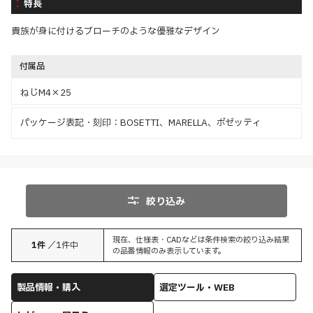
特長
貴族が身に付けるブローチのような優雅なデザイン
付属品
ねじM4×25
パッケージ表記・刻印：BOSETTI、MARELLA、ボゼッティ
絞り込み
現在、仕様表・CADなどは条件検索の絞り込み結果
1
件
／
1
件中
の品番情報のみ表示しています。
製品情報・購入
選定ツール・WEB