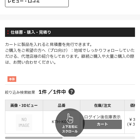
レビュー・口コミ
仕様書・購入・見積り
カートに製品を入れると見積書を発行できます。
ご購入をご希望の方へ（プロ向け）：地域でしっかりフォローしていた
だける、代理店様の紹介をしております。継続ご購入や大量ご購入の際
は、お問い合わせください。
本体
1
件
／
1
件中
絞り込み検索結果
画像・3Dビュー
品番
在庫/注文
価格(
ログイン後在庫表示
￥3,6
KTH-K012
(￥3,9
カート