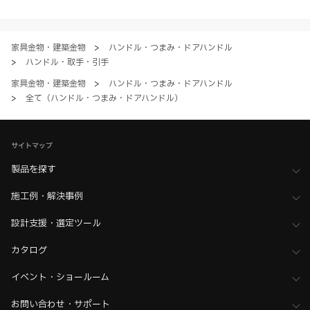
すべてにご同意いただいた上で各サービスをご利用ください。ご利用い
ただく場合、各サービスの注意事項や規約にご同意、承諾いただいたも
のとします。
家具金物・建築金物
>
ハンドル・つまみ・ドアハンドル
>
ハンドル・取手・引手
家具金物・建築金物
>
ハンドル・つまみ・ドアハンドル
>
全て（ハンドル・つまみ・ドアハンドル）
サイトマップ
製品を探す
施工例・解決事例
設計支援・選定ツール
カタログ
イベント・ショールーム
お問い合わせ・サポート