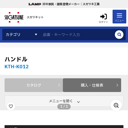
印の家具・建築金物メーカー｜スガツネ工業
スガツネット
メニュー
ログイン
カテゴリ
ハンドル
KTH-K012
カタログ
購入・仕様表
メニューを開く
1
/
1