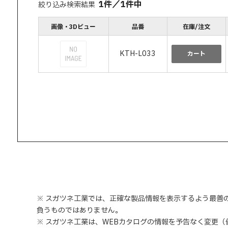
1
件
／
1
件中
絞り込み検索結果
画像・3Dビュー
品番
在庫/注文
KTH-L033
カート
※ スガツネ工業では、正確な製品情報を表示するよう最善
負うものではありません。
※ スガツネ工業は、WEBカタログの情報を予告なく変更