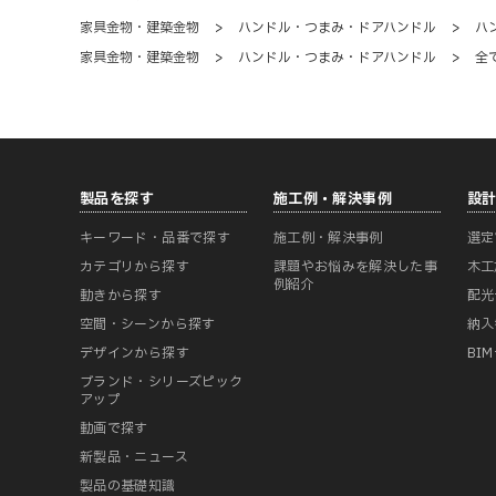
家具金物・建築金物
>
ハンドル・つまみ・ドアハンドル
>
ハ
家具金物・建築金物
>
ハンドル・つまみ・ドアハンドル
>
全
製品を探す
施工例・解決事例
設
キーワード・品番で探す
施工例・解決事例
選定
カテゴリから探す
課題やお悩みを解決した事
木工
例紹介
動きから探す
配光
空間・シーンから探す
納入
デザインから探す
BI
ブランド・シリーズピック
アップ
動画で探す
新製品・ニュース
製品の基礎知識