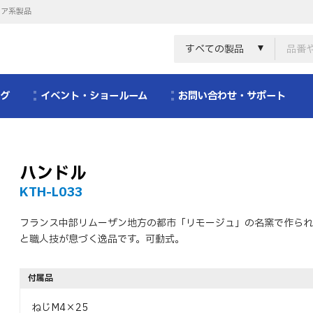
リア系製品
すべての製品
ログ
イベント・ショールーム
お問い合わせ・サポート
ハンドル
KTH-L033
フランス中部リムーザン地方の都市「リモージュ」の名窯で作られ
と職人技が息づく逸品です。可動式。
付属品
ねじM4×25