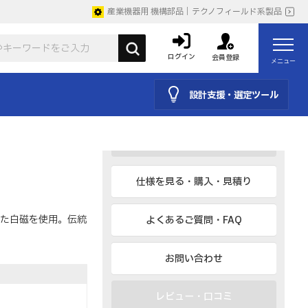
産業機器用 機構部品｜テクノフィールド系製品
CAD
BIM、IESなど
ログイン
会員登録
メニュー
カタログ
設計支援・選定ツール
取説
仕様を見る・購入・見積り
た白磁を使用。伝統
よくあるご質問・FAQ
お問い合わせ
レビュー・口コミ