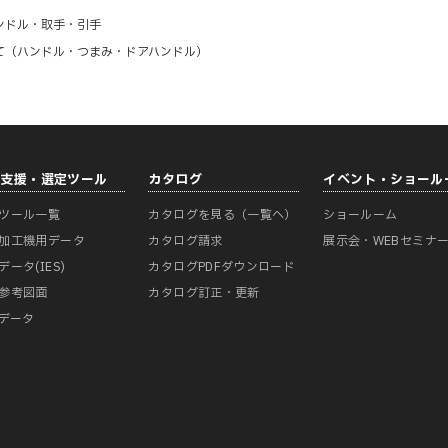
ンドル・取手・引手
て（ハンドル・つまみ・ドアハンドル）
計支援・選定ツール
カタログ
イベント・ショール
ツール一覧
カタログを見る（一覧へ）
ショールーム
加工機用データ
カタログ請求
展示会・WEBセミナ
データ(IES)
カタログPDFダウンロード
参考図面
カタログ訂正・更新
Mデータ