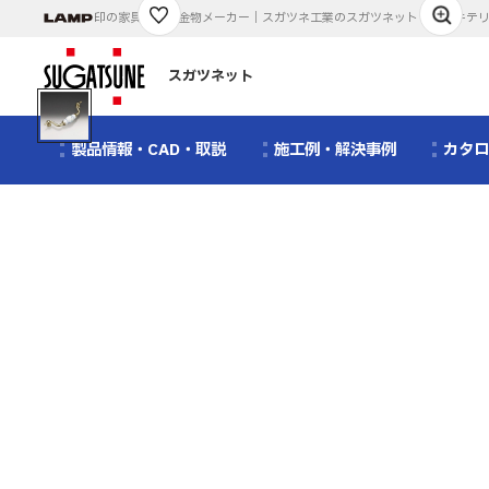
印の家具・建築金物メーカー｜スガツネ工業のスガツネット｜アーキテ
1
/
1
スガツネット
製品情報・CAD・取説
施工例・解決事例
カタ