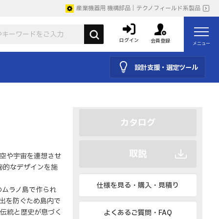
産業機器用 機構部品｜テクノフィールド系製品
ログイン
会員登録
メニュー
設計支援・選定ツール
CAD
BIM、IESなど
カタログ
取説
空や宇宙を連想させ
秘的なデザインを施
仕様を見る・購入・見積り
アのムラノ島で作られ
流出を防ぐため島内で
伝統と歴史が息づく
よくあるご質問・FAQ