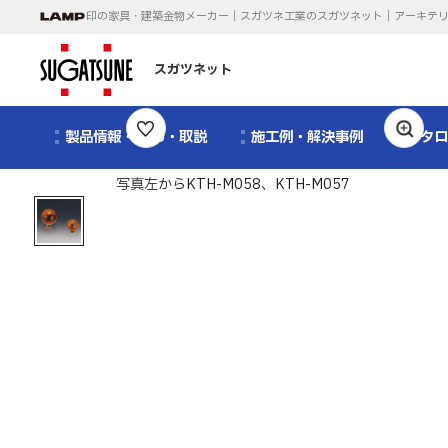
印の家具・建築金物メーカー｜スガツネ工業のスガツネット｜アーキテ
スガツネット
製品情報・CAD・取説
施工例・解決事例
カタ
1
/
1
写真左からKTH-M058、KTH-M057