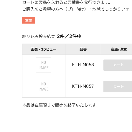
カートに製品を入れると見積書を発行できます。
ご購入をご希望の方へ（プロ向け）：地域でしっかりフォ
本体
2
件
／
2
件中
絞り込み検索結果
画像・3Dビュー
品番
在庫/注文
KTH-M058
カート
KTH-M057
カート
本品は在庫限りで販売を終了いたします。