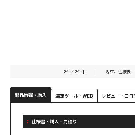
2
件
／
2
件中
現在、仕様表・
製品情報・購入
選定ツール・WEB
レビュー・口コ
仕様書・購入・見積り