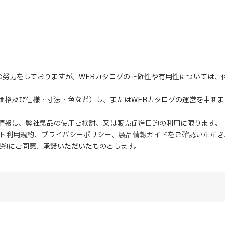
の努力をしておりますが、WEBカタログの正確性や有用性については
（価格及び仕様・寸法・色など）し、またはWEBカタログの運営を中断
の情報は、弊社製品の使用ご検討、又は販売促進目的の利用に限ります。
イト利用規約
、
プライバシーポリシー
、
製品情報ガイド
をご確認いただき
規約にご同意、
承諾
いただいたものとします。