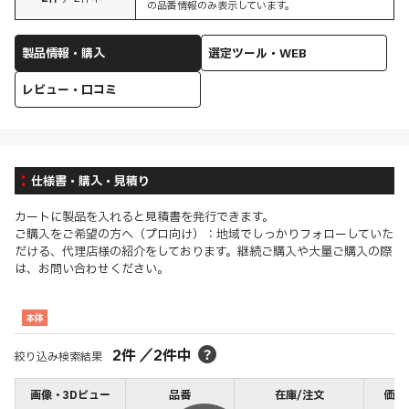
の品番情報のみ表示しています。
製品情報・購入
選定ツール・WEB
レビュー・口コミ
仕様書・購入・見積り
カートに製品を入れると見積書を発行できます。
ご購入をご希望の方へ（プロ向け）：地域でしっかりフォローしていた
だける、代理店様の紹介をしております。継続ご購入や大量ご購入の際
は、お問い合わせください。
本体
2
件
／
2
件中
絞り込み検索結果
画像・3Dビュー
品番
在庫/注文
価格