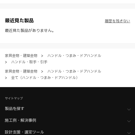
様・寸法・色など）し、またはWEBカタログの運営を中断または中止
させて頂くことがあります。あらかじめご了承ください。
※ CADデータを含む本WEBサイトに掲載されている全ての情報は、弊
社製品の使用ご検討、又は販売促進目的の利用に限ります。
最近見た製品
履歴を残さない
※ 本WEBサイト製品情報のご利用にあたっては、WEBサイト利用規
約、プライバシーポリシー、製品情報ガイドをご確認いただき、内容の
最近見た製品がありません。
すべてにご同意いただいた上で各サービスをご利用ください。ご利用い
ただく場合、各サービスの注意事項や規約にご同意、承諾いただいたも
のとします。
家具金物・建築金物
>
ハンドル・つまみ・ドアハンドル
>
ハンドル・取手・引手
家具金物・建築金物
>
ハンドル・つまみ・ドアハンドル
>
全て（ハンドル・つまみ・ドアハンドル）
サイトマップ
製品を探す
施工例・解決事例
設計支援・選定ツール