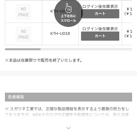
ログイン後在庫表示
￥14,
KTH-U017
(￥15,
カート
ログイン後在庫表示
￥11,
KTH-U018
(￥12,
カート
※本品は在庫限りで販売を終了いたします。
免責事項
※ スガツネ工業では、正確な製品情報を表示するよう最善の努力をし
ておりますが、WEBカタログの正確性や有用性については、何ら法律
上の保証を行うものではなく、法的な義務や責任を負うものではありま
せん。
※ スガツネ工業は、WEBカタログの情報を予告なく変更（価格及び仕