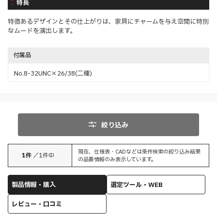
特長
特徴あるデザインとその仕上がりは、家具にチャームを与え空間に特別
なムードを演出します。
付属品
No.8-32UNC×26/38(二種)
絞り込み
現在、仕様表・CADなどは条件検索の絞り込み結果
1
件
／
1
件中
の品番情報のみ表示しています。
製品情報・購入
選定ツール・WEB
レビュー・口コミ