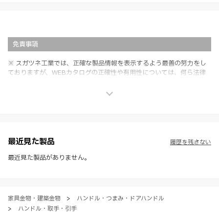
免責事項
※ スガツネ工業では、正確な製品情報を表示するよう最善の努力をし
ておりますが、WEBカタログの正確性や有用性については、何ら法律
上の保証を行うものではなく、法的な義務や責任を負うものではありま
せん。
※ スガツネ工業は、WEBカタログの情報を予告なく変更（価格及び仕
様・寸法・色など）し、またはWEBカタログの運営を中断または中止
させて頂くことがあります。あらかじめご了承ください。
※ CADデータを含む本WEBサイトに掲載されている全ての情報は、弊
社製品の使用ご検討、又は販売促進目的の利用に限ります。
最近見た製品
履歴を残さない
※ 本WEBサイト製品情報のご利用にあたっては、WEBサイト利用規
約、プライバシーポリシー、製品情報ガイドをご確認いただき、内容の
最近見た製品がありません。
すべてにご同意いただいた上で各サービスをご利用ください。ご利用い
ただく場合、各サービスの注意事項や規約にご同意、承諾いただいたも
のとします。
家具金物・建築金物
>
ハンドル・つまみ・ドアハンドル
>
ハンドル・取手・引手