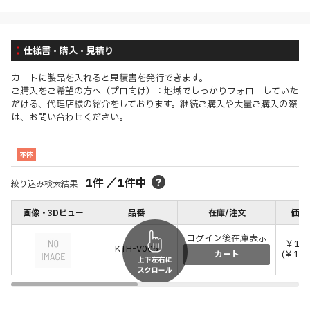
仕様書・購入・見積り
カートに製品を入れると見積書を発行できます。
ご購入をご希望の方へ（プロ向け）：地域でしっかりフォローしていた
だける、代理店様の紹介をしております。継続ご購入や大量ご購入の際
は、お問い合わせください。
本体
1
件
／
1
件中
絞り込み検索結果
画像・3Dビュー
品番
在庫/注文
価格
ログイン後在庫表示
￥17,
KTH-V005
(￥19,
カート