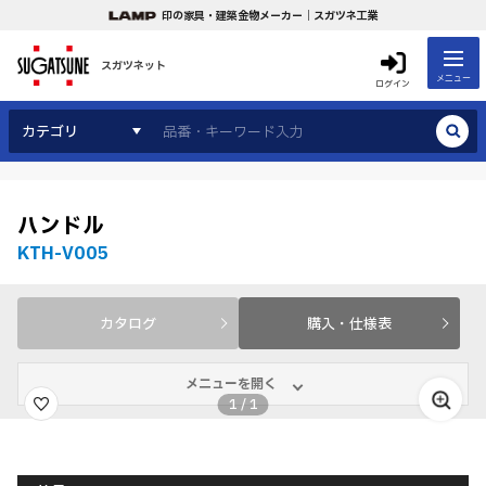
印の家具・建築金物メーカー｜スガツネ工業
スガツネット
メニュー
ログイン
カテゴリ
ハンドル
KTH-V005
カタログ
購入・仕様表
メニューを開く
1
/
1