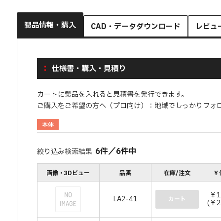
製品情報・購入
CAD・データダウンロード
レビュ
仕様書・購入・見積り
カートに製品を入れると見積書を発行できます。
ご購入をご希望の方へ（プロ向け）：地域でしっかりフォ
本体
6
件
／
6
件中
絞り込み検索結果
画像・3Dビュー
品番
在庫/注文
￥
￥1
LA2-41
カート
(￥2