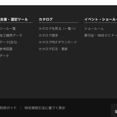
計支援・選定ツール
カタログ
イベント・ショール
ツール一覧
カタログを見る（一覧へ）
ショールーム
加工機用データ
カタログ請求
展示会・WEBセミナ
データ(IES)
カタログPDFダウンロード
参考図面
カタログ訂正・更新
Mデータ
利用ガイド
特定商取引法に基づく表示