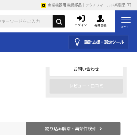
産業機器用 機構部品｜テクノフィールド系製品
取説
ログイン
会員登録
メニュー
仕様を見る・購入・見積り
設計支援・選定ツール
よくあるご質問・FAQ
お問い合わせ
レビュー・口コミ
絞り込み解除・再条件検索