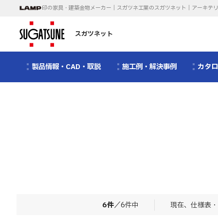
印の家具・建築金物メーカー｜スガツネ工業のスガツネット｜アーキテ
スガツネット
製品情報・CAD・取説
施工例・解決事例
カタ
6
件
／
6
件中
現在、仕様表・