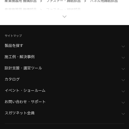
産業機器用 機構部品
>
ファスナー・締結部品
>
パネル用締結部品
産業機器用 機構部品
>
ファスナー・締結部品
>
全て（ファスナー・締結部品）
家具金物・建築金物
>
フック・タオル掛け・吊金物
>
フック
家具金物・建築金物
>
フック・タオル掛け・吊金物
サイトマップ
>
パネル吊金具・ソケット
製品を探す
家具金物・建築金物
>
フック・タオル掛け・吊金物
>
全て（フック・吊金物）
施工例・解決事例
家具金物・建築金物
>
締結金物
>
キャビネット吊金具／壁面取付
設計支援・選定ツール
家具金物・建築金物
>
締結金物
>
全て（締結金物）
カタログ
イベント・ショールーム
お問い合わせ・サポート
スガツネット会員