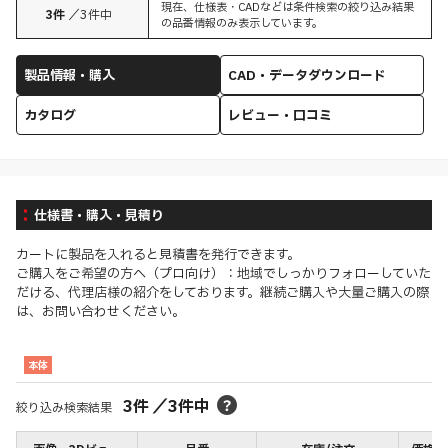
現在、仕様表・CADなどは条件検索の絞り込み結果
3
件
／
3
件中
の品番情報のみ表示しています。
製品情報・購入
CAD・データダウンロード
カタログ
レビュー・口コミ
仕様書・購入・見積り
カートに製品を入れると見積書を発行できます。
ご購入をご希望の方へ（プロ向け）：地域でしっかりフォローしていた
だける、代理店様の紹介をしております。継続ご購入や大量ご購入の際
は、お問い合わせください。
本体
3
件
／
3
件中
絞り込み検索結果