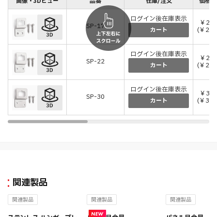
画像・3Dビュー
品番
在庫/注文
価格(
ログイン後在庫表示
￥20
SP-17
(￥220
カート
ログイン後在庫表示
￥24
SP-22
(￥264
カート
ログイン後在庫表示
￥30
SP-30
(￥330
カート
関連製品
関連製品
関連製品
関連製品