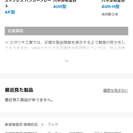
ステンレス ハンガープレー
パネル吊金具
パネル吊金具
ト
AUH型
AUH-H型
AP型
高荷重仕様
免責事項
※ スガツネ工業では、正確な製品情報を表示するよう最善の努力をし
ておりますが、WEBカタログの正確性や有用性については、何ら法律
上の保証を行うものではなく、法的な義務や責任を負うものではありま
せん。
※ スガツネ工業は、WEBカタログの情報を予告なく変更（価格及び仕
様・寸法・色など）し、またはWEBカタログの運営を中断または中止
させて頂くことがあります。あらかじめご了承ください。
※ CADデータを含む本WEBサイトに掲載されている全ての情報は、弊
社製品の使用ご検討、又は販売促進目的の利用に限ります。
最近見た製品
履歴を残さない
※ 本WEBサイト製品情報のご利用にあたっては、WEBサイト利用規
約、プライバシーポリシー、製品情報ガイドをご確認いただき、内容の
最近見た製品がありません。
すべてにご同意いただいた上で各サービスをご利用ください。ご利用い
ただく場合、各サービスの注意事項や規約にご同意、承諾いただいたも
のとします。
産業機器用 機構部品
>
フック