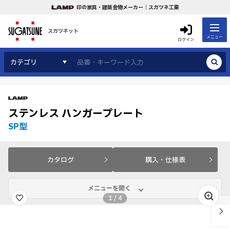
印の家具・建築金物メーカー｜スガツネ工業
スガツネット
メニュー
ログイン
カテゴリ
ステンレス ハンガープレート
SP型
カタログ
購入・仕様表
メニューを開く
1
/
4