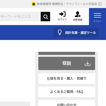
産業機器用 機構部品｜テクノフィールド系製品
ログイン
会員登録
メニュー
CAD
設計支援・選定ツール
BIM、IESなど
カタログ
取説
仕様を見る・購入・見積り
よくあるご質問・FAQ
お問い合わせ