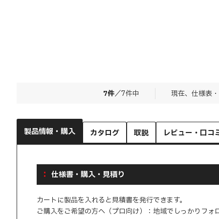
7
件
／
7
件中
現在、仕様表・
製品情報・購入
カタログ
取説
レビュー・口コ
仕様書・購入・見積り
カートに製品を入れると見積書を発行できます。
ご購入をご希望の方へ（プロ向け）：地域でしっかりフォ