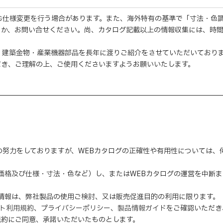
む仕様変更を行う場合があります。また、海外特有の基準で「寸法・色
くか、お問い合せください。尚、カタログ記載以上の情報収集には、時
・建築金物・産業機器部品を長年に渡りご紹介をさせていただいており
だき、ご理解の上、ご使用くださいますようお願いいたします。
の努力をしておりますが、WEBカタログの正確性や有用性については
（価格及び仕様・寸法・色など）し、またはWEBカタログの運営を中断
の情報は、弊社製品の使用ご検討、又は販売促進目的の利用に限ります。
イト利用規約
、
プライバシーポリシー
、
製品情報ガイド
をご確認いただき
規約にご同意、
承諾
いただいたものとします。