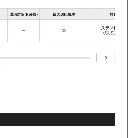
環境対応(RoHS)
最大適応扉厚
材料
ステンレス鋼
－
42
（SUS304）
す