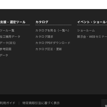
計支援・選定ツール
カタログ
イベント・ショール
ツール一覧
カタログを見る（一覧へ）
ショールーム
加工機用データ
カタログ請求
展示会・WEBセミナ
データ(IES)
カタログPDFダウンロード
参考図面
カタログ訂正・更新
Mデータ
利用ガイド
特定商取引法に基づく表示