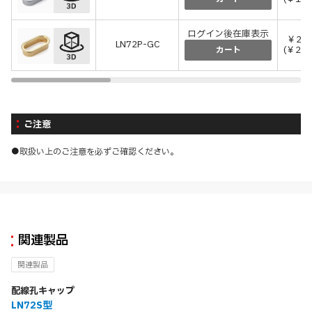
ログイン後在庫表示
￥2,0
LN72P-GC
(￥2,2
カート
ご注意
●取扱い上のご注意を必ずご確認ください。
関連製品
関連製品
配線孔キャップ
LN72S型