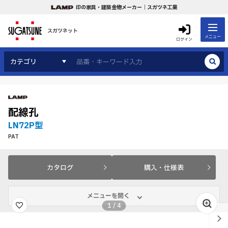
印の家具・建築金物メーカー｜スガツネ工業
スガツネット
メニュー
ログイン
カテゴリ
配線孔
LN72P型
PAT
カタログ
購入・仕様表
メニューを開く
1
/
4