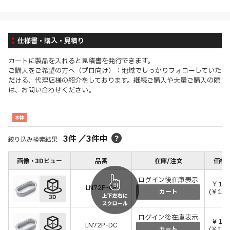
仕様書・購入・見積り
カートに製品を入れると見積書を発行できます。
ご購入をご希望の方へ（プロ向け）：地域でしっかりフォローしていた
だける、代理店様の紹介をしております。継続ご購入や大量ご購入の際
は、お問い合わせください。
本体
3
件
／
3
件中
絞り込み検索結果
画像・3Dビュー
品番
在庫/注文
価格(
ログイン後在庫表示
￥1,3
LN72P-CR
(￥1,4
カート
ログイン後在庫表示
￥1,3
LN72P-DC
(￥1,4
カート