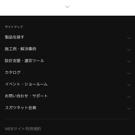
家具金物・建築金物
>
配線孔・空気孔・投入口
>
配線孔
家具金物・建築金物
>
配線孔・空気孔・投入口
>
全て（配線孔・空気孔・投入口）
サイトマップ
ホーム
>
木工支援（木工加工機・設計ソフト用データ）について
製品を探す
>
Kiinnovator（キーイノベーター）向けデータ
施工例・解決事例
設計支援・選定ツール
カタログ
イベント・ショールーム
お問い合わせ・サポート
スガツネット会員
WEBサイト利用規約