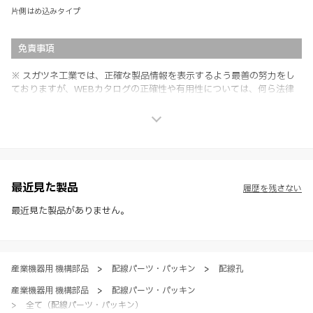
片側はめ込みタイプ
免責事項
※ スガツネ工業では、正確な製品情報を表示するよう最善の努力をし
ておりますが、WEBカタログの正確性や有用性については、何ら法律
上の保証を行うものではなく、法的な義務や責任を負うものではありま
せん。
※ スガツネ工業は、WEBカタログの情報を予告なく変更（価格及び仕
様・寸法・色など）し、またはWEBカタログの運営を中断または中止
させて頂くことがあります。あらかじめご了承ください。
※ CADデータを含む本WEBサイトに掲載されている全ての情報は、弊
社製品の使用ご検討、又は販売促進目的の利用に限ります。
最近見た製品
履歴を残さない
※ 本WEBサイト製品情報のご利用にあたっては、WEBサイト利用規
約、プライバシーポリシー、製品情報ガイドをご確認いただき、内容の
最近見た製品がありません。
すべてにご同意いただいた上で各サービスをご利用ください。ご利用い
ただく場合、各サービスの注意事項や規約にご同意、承諾いただいたも
のとします。
産業機器用 機構部品
>
配線パーツ・パッキン
>
配線孔
産業機器用 機構部品
>
配線パーツ・パッキン
>
全て（配線パーツ・パッキン）