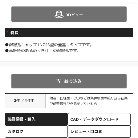
3Dビュー
特長
●配線孔キャップ LN72S型の蓋無しタイプです。
●高級感のあるめっき仕上の配線孔です。
絞り込み
現在、仕様表・CADなどは条件検索の絞り込み結果
3
件
／
3
件中
の品番情報のみ表示しています。
製品情報・購入
CAD・データダウンロード
カタログ
レビュー・口コミ