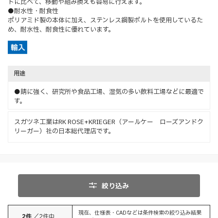
トに比べて、移動や組み換えも容易に行えます。
●耐水性・耐食性
ポリアミド製の本体に加え、ステンレス鋼製ボルトを使用しているた
め、耐水性、耐食性に優れています。
用途
●錆に強く、研究所や食品工場、湿気の多い飲料工場などに最適で
す。
スガツネ工業はRK ROSE+KRIEGER（アールケー ローズアンドク
リーガー）社の日本総代理店です。
絞り込み
現在、仕様表・CADなどは条件検索の絞り込み結果
2
件
／
2
件中