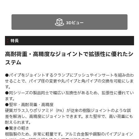
3Dビュー
特長
高耐荷重・高精度なジョイントで拡張性に優れたシ
ステム
●パイプをジョイントするクランプにブッシュやインサートを組み合わ
せることで、パイプ径の変更や丸パイプと角パイプの交換を可能にしま
す。
●同シリーズの製品同士で幅広い互換性があるため、拡張性に優れてい
ます。
●堅牢・高耐荷重・高精度
硬質ガラス入りポリアミド（PA）が従来の樹脂ジョイントのような誤
差を解消し、高精度にジョイントできます。また堅牢で、高い荷重にも
耐えられます。
●驚きの軽さ
樹脂製のため、非常に軽量です。アルミ合金製や鋼製のパイプジョイン