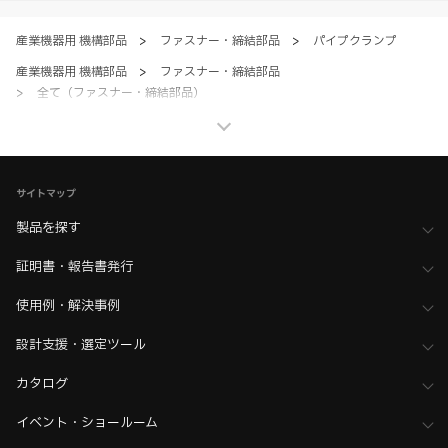
のとします。
産業機器用 機構部品
>
ファスナー・締結部品
>
パイプクランプ
産業機器用 機構部品
>
ファスナー・締結部品
>
全て（ファスナー・締結部品）
産業機器用 機構部品
>
その他製品・ベアリング・アルミフレームサポートシステム
>
パイプジョイント
サイトマップ
産業機器用 機構部品
>
その他製品・ベアリング・アルミフレームサポートシステム
製品を探す
>
全て（その他製品・ベアリング）
証明書・報告書発行
ホーム
>
ブランド・シリーズ一覧 ／ 製品ピックアップ
>
RKパイプジョイントシステム
使用例・解決事例
設計支援・選定ツール
カタログ
イベント・ショールーム