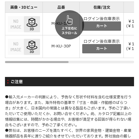
画像・3Dビュー
品番
在庫/注文
価
ログイン後在庫表示
￥15,
M-KU-18P
(￥17
カート
ログイン後在庫表示
￥16,
M-KU-30P
(￥18
カート
ご注意
●輸入元メーカーの判断により、予告なく形状や材料を含む仕様変更を行う
場合があります。また、海外特有の基準で「寸法・色調・作動感のばらつ
き」が大きく、日本国内の常識とは異なる製品もございます。予めご了承い
ただいてご使用いただくか、お問い合せください。尚、カタログ記載以上の
情報収集には、時間がかかる場合や、お客様が満足する回答が得られない場
合もございますので、予めご了承ください。
●弊社は、お客様のニーズを満たすべく、世界の家具金物・建築金物・産業
機器部品を長年に渡りご紹介をさせていただいております。弊社独自の厳し