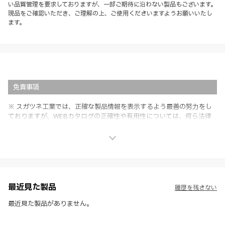
い品質管理を要求しておりますが、一部ご期待に沿わない製品もございます。
現品をご確認いただき、ご理解の上、ご使用くださいますようお願いいたし
ます。
免責事項
※ スガツネ工業では、正確な製品情報を表示するよう最善の努力をし
ておりますが、WEBカタログの正確性や有用性については、何ら法律
上の保証を行うものではなく、法的な義務や責任を負うものではありま
せん。
※ スガツネ工業は、WEBカタログの情報を予告なく変更（価格及び仕
様・寸法・色など）し、またはWEBカタログの運営を中断または中止
させて頂くことがあります。あらかじめご了承ください。
※ CADデータを含む本WEBサイトに掲載されている全ての情報は、弊
社製品の使用ご検討、又は販売促進目的の利用に限ります。
最近見た製品
履歴を残さない
※ 本WEBサイト製品情報のご利用にあたっては、WEBサイト利用規
約、プライバシーポリシー、製品情報ガイドをご確認いただき、内容の
最近見た製品がありません。
すべてにご同意いただいた上で各サービスをご利用ください。ご利用い
ただく場合、各サービスの注意事項や規約にご同意、承諾いただいたも