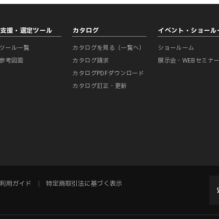
計支援・選定ツール
カタログ
イベント・ショール
ツール一覧
カタログを見る（一覧へ）
ショールーム
参考図面
カタログ請求
展示会・WEBセミナ
カタログPDFダウンロード
カタログ訂正・更新
利用ガイド
特定商取引法に基づく表示