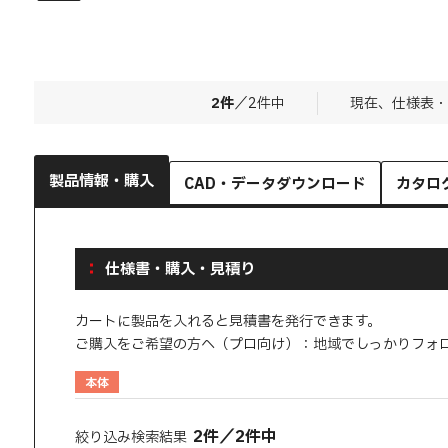
2
件
／
2
件中
現在、仕様表・
製品情報・購入
CAD・データダウンロード
カタロ
仕様書・購入・見積り
カートに製品を入れると見積書を発行できます。
ご購入をご希望の方へ（プロ向け）：地域でしっかりフォ
本体
2
件
／
2
件中
絞り込み検索結果