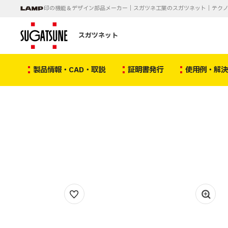
印の機能＆デザイン部品メーカー｜スガツネ工業のスガツネット｜テク
スガツネット
製品情報・CAD・取説
証明書発行
使用例・解
1
/
1