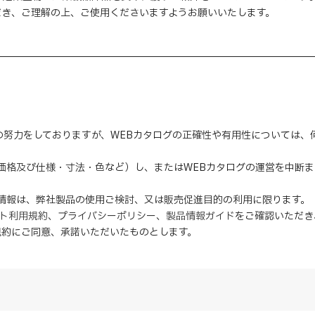
だき、ご理解の上、ご使用くださいますようお願いいたします。
の努力をしておりますが、WEBカタログの正確性や有用性については
（価格及び仕様・寸法・色など）し、またはWEBカタログの運営を中断
の情報は、弊社製品の使用ご検討、又は販売促進目的の利用に限ります。
イト利用規約
、
プライバシーポリシー
、
製品情報ガイド
をご確認いただき
規約にご同意、
承諾
いただいたものとします。