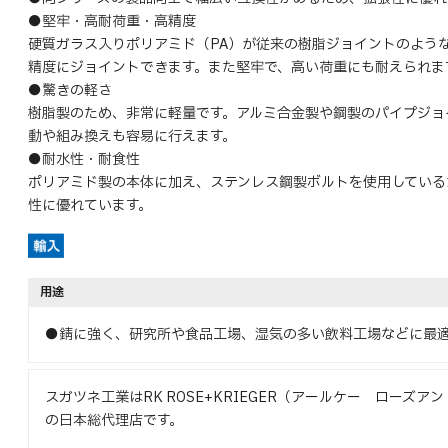
●堅牢・高耐荷重・高精度
硬質ガラス入りポリアミド（PA）が従来の樹脂ジョイントのよう
精度にジョイントできます。また堅牢で、高い荷重にも耐えられま
●驚きの軽さ
樹脂製のため、非常に軽量です。アルミ合金製や鋼製のパイプジョ
動や組み換えも容易に行えます。
●耐水性・耐食性
ポリアミド製の本体に加え、ステンレス鋼製ボルトを使用している
性に優れています。
用途
●錆に強く、研究所や食品工場、湿気の多い飲料工場などに最
スガツネ工業はRK ROSE+KRIEGER（アールケー ローズア
の日本総代理店です。