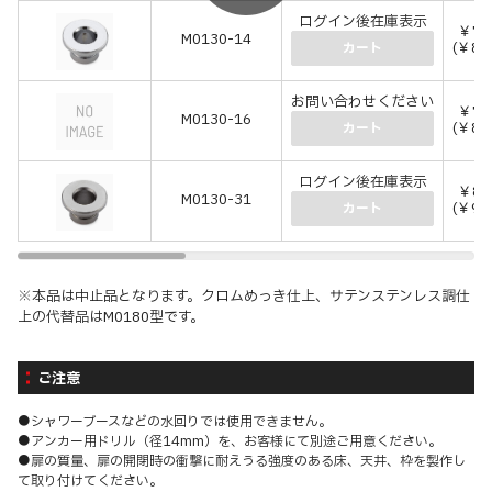
ログイン後在庫表示
￥78
M0130-14
(￥85
カート
お問い合わせください
￥79
M0130-16
(￥86
カート
ログイン後在庫表示
￥89
M0130-31
(￥97
カート
※本品は中止品となります。クロムめっき仕上、サテンステンレス調仕
上の代替品はM0180型です。
ご注意
●シャワーブースなどの水回りでは使用できません。
●アンカー用ドリル（径14mm）を、お客様にて別途ご用意ください。
●扉の質量、扉の開閉時の衝撃に耐えうる強度のある床、天井、枠を製作し
て取り付けてください。