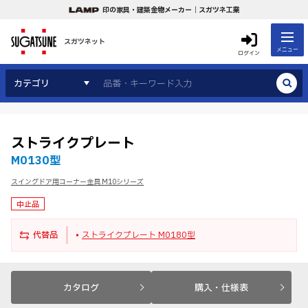
印の家具・建築金物メーカー｜スガツネ工業
スガツネット
メニュー
ログイン
カテゴリ
ストライクプレート
M0130型
スイングドア用コーナー金具 M10シリーズ
中止品
代替品
ストライクプレート M0180型
カタログ
購入・仕様表