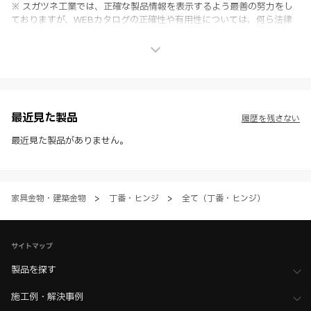
※ スガツネ工業では、正確な製品情報を表示するよう最善の努力をし
ておりますが、WEBカタログの正確性や有用性については、何ら法律
上の保証を行うものではなく、法的な義務や責任を負うものではありま
せん。
※ スガツネ工業は、WEBカタログの情報を予告なく変更（価格及び仕
様・寸法・色など）し、またはWEBカタログの運営を中断または中止
させて頂くことがあります。あらかじめご了承ください。
※ CADデータを含む本WEBサイトに掲載されている全ての情報は、弊
社製品の使用ご検討、又は販売促進目的の利用に限ります。
最近見た製品
履歴を残さない
※ 本WEBサイト製品情報のご利用にあたっては、WEBサイト利用規
約、プライバシーポリシー、製品情報ガイドをご確認いただき、内容の
最近見た製品がありません。
すべてにご同意いただいた上で各サービスをご利用ください。ご利用い
ただく場合、各サービスの注意事項や規約にご同意、承諾いただいたも
のとします。
家具金物・建築金物
>
丁番・ヒンジ
>
全て（丁番・ヒンジ）
サイトマップ
製品を探す
施工例・解決事例