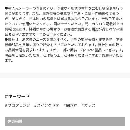
●輸入元メーカーの判断により、予告なく形状や材料を含む仕様変更を行う
場合があります。また、海外特有の基準で「寸法・色調・作動感のばらつ
き」が大きく、日本国内の常識とは異なる製品もございます。予めご了承い
ただいてご使用いただくか、お問い合せください。尚、カタログ記載以上の
情報収集には、時間がかかる場合や、お客様が満足する回答が得られない場
合もございますので、予めご了承ください。
●弊社は、お客様のニーズを満たすべく、世界の家具金物・建築金物・産業
機器部品を長年に渡りご紹介をさせていただいております。弊社独自の厳し
い品質管理を要求しておりますが、一部ご期待に沿わない製品もございます。
現品をご確認いただき、ご理解の上、ご使用くださいますようお願いいたし
ます。
#キーワード
#フロアヒンジ #スイングドア #開き戸 #ガラス
免責事項