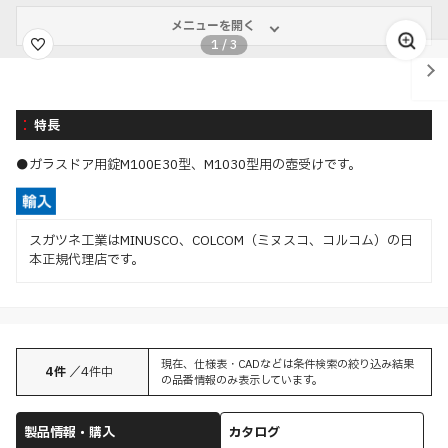
メニューを開く
1
/
3
特長
●ガラスドア用錠M100E30型、M1030型用の壺受けです。
スガツネ工業はMINUSCO、COLCOM（ミヌスコ、コルコム）の日
本正規代理店です。
現在、仕様表・CADなどは条件検索の絞り込み結果
4
件
／
4
件中
の品番情報のみ表示しています。
製品情報・購入
カタログ