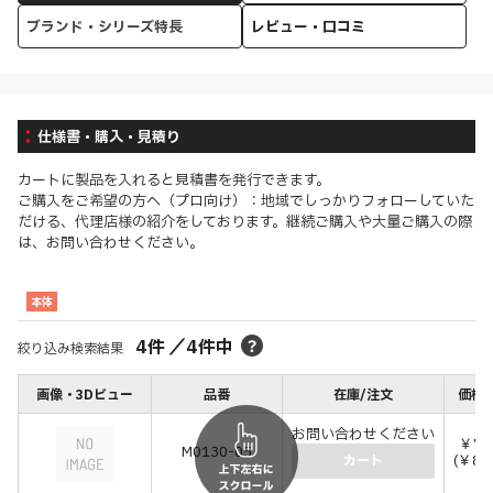
ブランド・シリーズ特長
レビュー・口コミ
仕様書・購入・見積り
カートに製品を入れると見積書を発行できます。
ご購入をご希望の方へ（プロ向け）：地域でしっかりフォローしていた
だける、代理店様の紹介をしております。継続ご購入や大量ご購入の際
は、お問い合わせください。
本体
4
件
／
4
件中
絞り込み検索結果
画像・3Dビュー
品番
在庫/注文
価格(
お問い合わせください
￥79
M0130-05
(￥86
カート