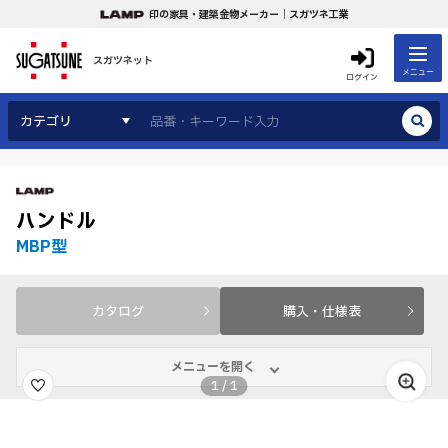
印の家具・建築金物メーカー｜スガツネ工業
スガツネット
メニュー
ログイン
カテゴリ
ハンドル
MBP型
カタログ
購入・仕様表
メニューを開く
1
/
1