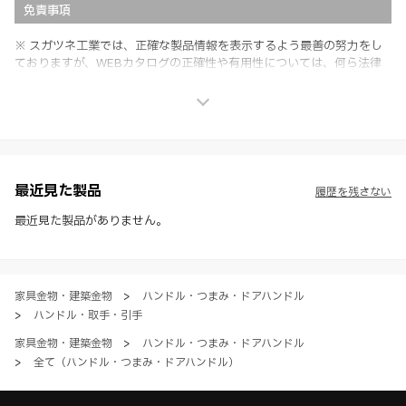
免責事項
※ スガツネ工業では、正確な製品情報を表示するよう最善の努力をし
ておりますが、WEBカタログの正確性や有用性については、何ら法律
上の保証を行うものではなく、法的な義務や責任を負うものではありま
せん。
※ スガツネ工業は、WEBカタログの情報を予告なく変更（価格及び仕
様・寸法・色など）し、またはWEBカタログの運営を中断または中止
させて頂くことがあります。あらかじめご了承ください。
※ CADデータを含む本WEBサイトに掲載されている全ての情報は、弊
社製品の使用ご検討、又は販売促進目的の利用に限ります。
最近見た製品
履歴を残さない
※ 本WEBサイト製品情報のご利用にあたっては、WEBサイト利用規
約、プライバシーポリシー、製品情報ガイドをご確認いただき、内容の
最近見た製品がありません。
すべてにご同意いただいた上で各サービスをご利用ください。ご利用い
ただく場合、各サービスの注意事項や規約にご同意、承諾いただいたも
のとします。
家具金物・建築金物
>
ハンドル・つまみ・ドアハンドル
>
ハンドル・取手・引手
家具金物・建築金物
>
ハンドル・つまみ・ドアハンドル
>
全て（ハンドル・つまみ・ドアハンドル）