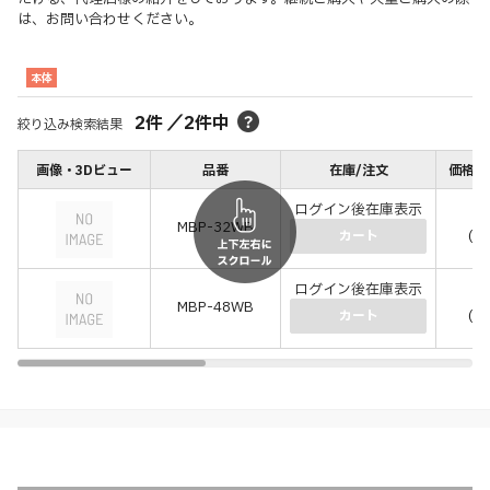
は、お問い合わせください。
本体
2
件
／
2
件中
絞り込み検索結果
画像・3Dビュー
品番
在庫/注文
価格(税
ログイン後在庫表示
－
MBP-32WB
(－
カート
ログイン後在庫表示
－
MBP-48WB
(－
カート