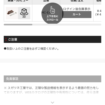
画像・3Dビュー
品番
在庫/注文
価格(
ログイン後在庫表示
￥43
MC-EA
(￥473
カート
ご注意
●取扱い上のご注意を必ずご確認ください。
免責事項
※ スガツネ工業では、正確な製品情報を表示するよう最善の努力をし
ておりますが、WEBカタログの正確性や有用性については、何ら法律
上の保証を行うものではなく、法的な義務や責任を負うものではありま
せん。