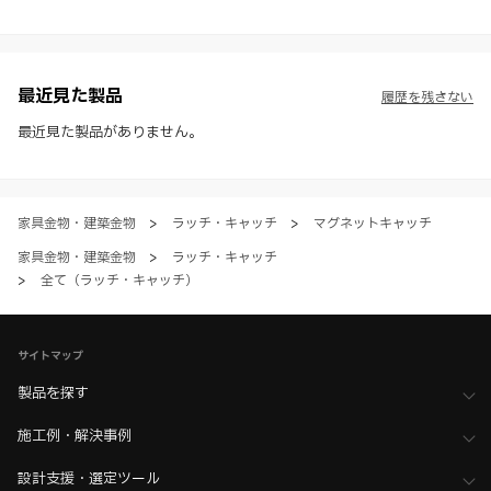
※ スガツネ工業は、WEBカタログの情報を予告なく変更（価格及び仕
様・寸法・色など）し、またはWEBカタログの運営を中断または中止
させて頂くことがあります。あらかじめご了承ください。
※ CADデータを含む本WEBサイトに掲載されている全ての情報は、弊
社製品の使用ご検討、又は販売促進目的の利用に限ります。
最近見た製品
履歴を残さない
※ 本WEBサイト製品情報のご利用にあたっては、WEBサイト利用規
約、プライバシーポリシー、製品情報ガイドをご確認いただき、内容の
最近見た製品がありません。
すべてにご同意いただいた上で各サービスをご利用ください。ご利用い
ただく場合、各サービスの注意事項や規約にご同意、承諾いただいたも
のとします。
家具金物・建築金物
>
ラッチ・キャッチ
>
マグネットキャッチ
家具金物・建築金物
>
ラッチ・キャッチ
>
全て（ラッチ・キャッチ）
サイトマップ
製品を探す
施工例・解決事例
設計支援・選定ツール