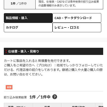
現在、仕様表・CADなどは条件検索の絞り込み結果
1
件
／
1
件中
の品番情報のみ表示しています。
製品情報・購入
CAD・データダウンロード
カタログ
レビュー・口コミ
仕様書・購入・見積り
カートに製品を入れると見積書を発行できます。
ご購入をご希望の方へ（プロ向け）：地域でしっかりフォローしていた
だける、代理店様の紹介をしております。継続ご購入や大量ご購入の際
は、お問い合わせください。
本体
1
件
／
1
件中
絞り込み検索結果