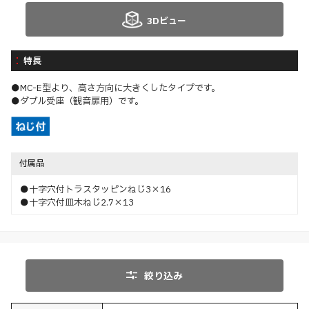
3Dビュー
特長
●MC-E型より、高さ方向に大きくしたタイプです。
●ダブル受座（観音扉用）です。
付属品
●十字穴付トラスタッピンねじ3×16
●十字穴付皿木ねじ2.7×13
絞り込み