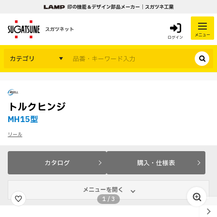
印の機能＆デザイン部品メーカー｜スガツネ工業
スガツネット
メニュー
ログイン
カテゴリ
トルクヒンジ
MH15型
リール
カタログ
購入・仕様表
メニューを開く
1
/
3