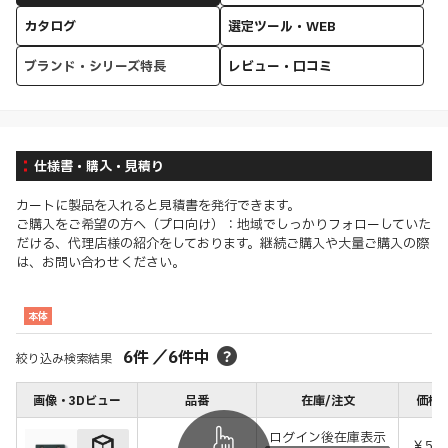
カタログ
選定ツール・WEB
ブランド・シリーズ特長
レビュー・口コミ
仕様書・購入・見積り
カートに製品を入れると見積書を発行できます。
ご購入をご希望の方へ（プロ向け）：地域でしっかりフォローしていた
だける、代理店様の紹介をしております。継続ご購入や大量ご購入の際
は、お問い合わせください。
本体
6
件
／
6
件中
絞り込み検索結果
画像・3Dビュー
品番
在庫/注文
価格(
ログイン後在庫表示
￥5,0