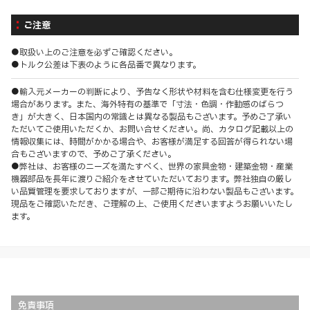
ご注意
●取扱い上のご注意を必ずご確認ください。
●トルク公差は下表のように各品番で異なります。
●輸入元メーカーの判断により、予告なく形状や材料を含む仕様変更を行う
場合があります。また、海外特有の基準で「寸法・色調・作動感のばらつ
き」が大きく、日本国内の常識とは異なる製品もございます。予めご了承い
ただいてご使用いただくか、お問い合せください。尚、カタログ記載以上の
情報収集には、時間がかかる場合や、お客様が満足する回答が得られない場
合もございますので、予めご了承ください。
●弊社は、お客様のニーズを満たすべく、世界の家具金物・建築金物・産業
機器部品を長年に渡りご紹介をさせていただいております。弊社独自の厳し
い品質管理を要求しておりますが、一部ご期待に沿わない製品もございます。
現品をご確認いただき、ご理解の上、ご使用くださいますようお願いいたし
ます。
免責事項