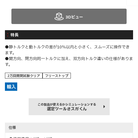
3Dビュー
特長
●静トルクと動トルクの差が10％以内と小さく、スムーズに操作でき
ます。
●開方向、閉方向同一トルクに加え、双方向トルク違いの仕様がありま
す。
2万回開閉試験クリア
フリーストップ
この製品が使えるかシミュレーションする
選定ツールさスガくん
仕様