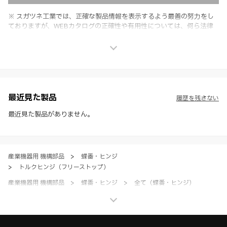
※ スガツネ工業では、正確な製品情報を表示するよう最善の努力をし
ておりますが、WEBカタログの正確性や有用性については、何ら法律
上の保証を行うものではなく、法的な義務や責任を負うものではありま
せん。
※ スガツネ工業は、WEBカタログの情報を予告なく変更（価格及び仕
様・寸法・色など）し、またはWEBカタログの運営を中断または中止
させて頂くことがあります。あらかじめご了承ください。
※ CADデータを含む本WEBサイトに掲載されている全ての情報は、弊
社製品の使用ご検討、又は販売促進目的の利用に限ります。
最近見た製品
履歴を残さない
※ 本WEBサイト製品情報のご利用にあたっては、WEBサイト利用規
約、プライバシーポリシー、製品情報ガイドをご確認いただき、内容の
最近見た製品がありません。
すべてにご同意いただいた上で各サービスをご利用ください。ご利用い
ただく場合、各サービスの注意事項や規約にご同意、承諾いただいたも
のとします。
産業機器用 機構部品
>
蝶番・ヒンジ
>
トルクヒンジ（フリーストップ）
産業機器用 機構部品
>
蝶番・ヒンジ
>
全て（蝶番・ヒンジ）
家具金物・建築金物
>
丁番・ヒンジ
>
トルクヒンジ（フリーストップ）
家具金物・建築金物
>
丁番・ヒンジ
>
全て（丁番・ヒンジ）