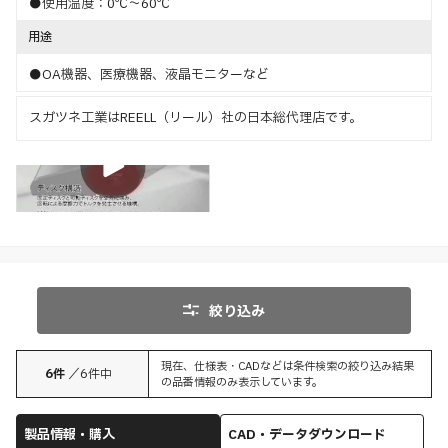
●使用温度：0℃～60℃
用途
●OA機器、医療機器、液晶モニターなど
スガツネ工業はREELL（リール）社の日本総代理店です。
特長
絞り込み
現在、仕様表・CADなどは条件検索の絞り込み結果
6
件
／
6
件中
の品番情報のみ表示しています。
製品情報・購入
CAD・データダウンロード