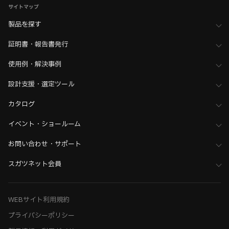
サイトマップ
ホーム
>
ブランド・シリーズ一覧 ／ 製品ピックアップ
製品を探す
>
REELL（リール）
証明書・報告書発行
使用例・解決事例
設計支援・選定ツール
カタログ
イベント・ショールーム
お問い合わせ・サポート
スガツネット会員
WEBサイト利用規約
プライバシーポリシー