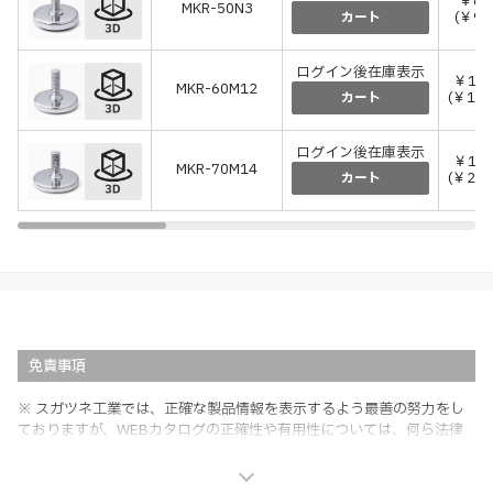
￥86
MKR-50N3
(￥94
カート
ログイン後在庫表示
￥1,5
MKR-60M12
(￥1,6
カート
ログイン後在庫表示
￥1,8
MKR-70M14
(￥2,0
カート
免責事項
※ スガツネ工業では、正確な製品情報を表示するよう最善の努力をし
ておりますが、WEBカタログの正確性や有用性については、何ら法律
上の保証を行うものではなく、法的な義務や責任を負うものではありま
せん。