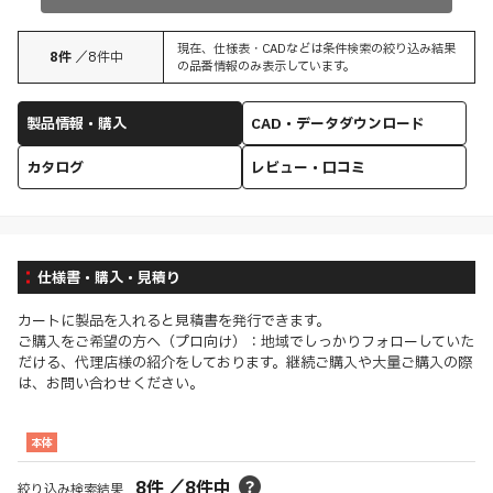
現在、仕様表・CADなどは条件検索の絞り込み結果
8
件
／
8
件中
の品番情報のみ表示しています。
製品情報・購入
CAD・データダウンロード
カタログ
レビュー・口コミ
仕様書・購入・見積り
カートに製品を入れると見積書を発行できます。
ご購入をご希望の方へ（プロ向け）：地域でしっかりフォローしていた
だける、代理店様の紹介をしております。継続ご購入や大量ご購入の際
は、お問い合わせください。
本体
8
件
／
8
件中
絞り込み検索結果