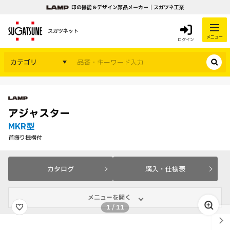
印の機能＆デザイン部品メーカー｜スガツネ工業
スガツネット
メニュー
ログイン
カテゴリ
アジャスター
MKR型
首振り機構付
カタログ
購入・仕様表
メニューを開く
1
/
11