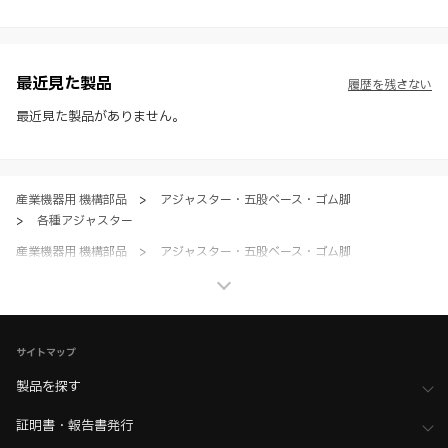
※ スガツネ工業は、WEBカタログの情報を予告なく変更（価格及び仕
様・寸法・色など）し、またはWEBカタログの運営を中断または中止
させて頂くことがあります。あらかじめご了承ください。
※ CADデータを含む本WEBサイトに掲載されている全ての情報は、弊
社製品の使用ご検討、又は販売促進目的の利用に限ります。
最近見た製品
履歴を残さない
※ 本WEBサイト製品情報のご利用にあたっては、WEBサイト利用規
約、プライバシーポリシー、製品情報ガイドをご確認いただき、内容の
最近見た製品がありません。
すべてにご同意いただいた上で各サービスをご利用ください。ご利用い
ただく場合、各サービスの注意事項や規約にご同意、承諾いただいたも
のとします。
産業機器用 機構部品
>
アジャスター・五股ベース・ゴム脚
>
各種アジャスター
産業機器用 機構部品
>
アジャスター・五股ベース・ゴム脚
>
全て（アジャスター・五股ベース）
家具金物・建築金物
>
キャスター・アジャスター・脚部品・昇降装置
>
アジャスター
サイトマップ
家具金物・建築金物
>
キャスター・アジャスター・脚部品・昇降装置
>
全て（キャスター・アジャスター・脚部品・昇降装置）
製品を探す
証明書・報告書発行