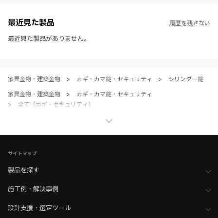
させて頂くことがあります。あらかじめご了承ください。
※ CADデータを含む本WEBサイトに掲載されている全ての情報は、弊
社製品の使用ご検討、又は販売促進目的の利用に限ります。
最近見た製品
履歴を残さない
※ 本WEBサイト製品情報のご利用にあたっては、WEBサイト利用規
約、プライバシーポリシー、製品情報ガイドをご確認いただき、内容の
最近見た製品がありません。
すべてにご同意いただいた上で各サービスをご利用ください。ご利用い
ただく場合、各サービスの注意事項や規約にご同意、承諾いただいたも
のとします。
家具金物・建築金物
>
カギ・カマ錠・セキュリティ
>
シリンダー錠
家具金物・建築金物
>
カギ・カマ錠・セキュリティ
>
全て（カギ・セキュリティ）
ホーム
>
木工支援（木工加工機・設計ソフト用データ）について
>
Kiinnovator（キーイノベーター）向けデータ
サイトマップ
製品を探す
施工例・解決事例
設計支援・選定ツール