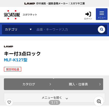
印の家具・建築金物メーカー｜スガツネ工業
スガツネット
メニュー
ログイン
カテゴリ
キー付3点ロック
MLF-K127型
受注対応品
カタログ
購入・仕様表
メニューを開く
1
/
1