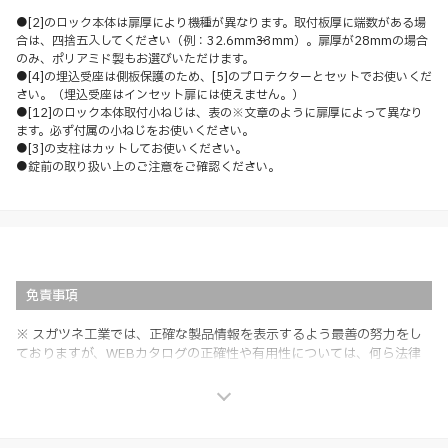
●[2]のロック本体は扉厚により機種が異なります。取付板厚に端数がある場
合は、四捨五入してください（例：32.6mm→33mm）。扉厚が28mmの場合
のみ、ポリアミド製もお選びいただけます。
●[4]の埋込受座は側板保護のため、[5]のプロテクターとセットでお使いくだ
さい。（埋込受座はインセット扉には使えません。）
●[12]のロック本体取付小ねじは、表の※文章のように扉厚によって異なり
ます。必ず付属の小ねじをお使いください。
●[3]の支柱はカットしてお使いください。
●錠前の取り扱い上のご注意をご確認ください。
免責事項
※ スガツネ工業では、正確な製品情報を表示するよう最善の努力をし
ておりますが、WEBカタログの正確性や有用性については、何ら法律
上の保証を行うものではなく、法的な義務や責任を負うものではありま
せん。
※ スガツネ工業は、WEBカタログの情報を予告なく変更（価格及び仕
様・寸法・色など）し、またはWEBカタログの運営を中断または中止