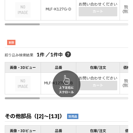
お問い合わせください
別途
MLF-K127G-D
(別途
カート
本体
1
件
／
1
件中
絞り込み検索結果
画像・3Dビュー
品番
在庫/注文
価格(
お問い合わせください
別途
MLF-K127WB-B
(別途
カート
その他部品（[2]～[13]）
別売品
画像・3Dビュー
品番
在庫/注文
価格