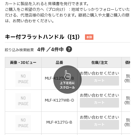
カートに製品を入れると見積書を発行できます。
ご購入をご希望の方へ（プロ向け）：地域でしっかりフォローしていた
だける、代理店様の紹介をしております。継続ご購入や大量ご購入の際
は、お問い合わせください。
キー付フラットハンドル（[1]）
本体
4
件
／
4
件中
絞り込み検索結果
画像・3Dビュー
品番
在庫/注文
価格(
お問い合わせください
別途
MLF-K127WB-B
(別途
カート
お問い合わせください
別途
MLF-K127WB-D
(別途
カート
お問い合わせください
別途
MLF-K127G-B
(別途
カート