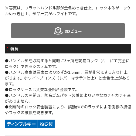
※写真は、フラットハンドル部が金色めっき仕上、ロック本体がニッケ
ルめっき仕上、部品一式がホワイトです。
3Dビュー
特長
●ハンドル部を収納すると同時に3ヶ所を簡易ロック（キーにて完全に
ロック）できるシステムです。
●ハンドル高さは扉表面よりわずか1.5mm。扉が非常にすっきり仕上
がります。ホワイトブロンズ（レバーはサテン仕上）と金色仕上があり
ます。
●ロックケースは丈夫な亜鉛合金製です。
●ハンドルの開閉時、防音ゴムパット装着によりいやなカチャカチャ音
がありません。
●閉扉時のロック安全装置により、誤動作でのラッチによる側板の損傷
やフックの破損を防ぎます。