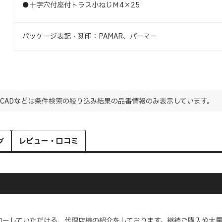
●十字穴付座付トラス小ねじＭ4×25
パッケージ表記・刻印：PAMAR、パーマー
CADなどは条件検索の絞り込み結果の品番情報のみ表示しています。
グ
レビュー・口コミ
ローしていただける、代理店様の紹介をしております。継続ご購入や大