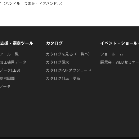
て（ハンドル・つまみ・ドアハンドル）
計支援・選定ツール
カタログ
イベント・ショール
ツール一覧
カタログを見る（一覧へ）
ショールーム
加工機用データ
カタログ請求
展示会・WEBセミナ
データ(IES)
カタログPDFダウンロード
参考図面
カタログ訂正・更新
Mデータ