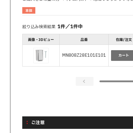
本体
1
件
／
1
件中
絞り込み検索結果
画像・3Dビュー
品番
在庫/注文
MN808Z28E101E101
カート
ご注意