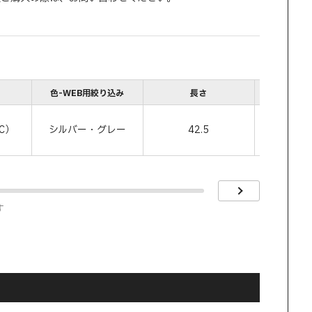
色-WEB用絞り込み
長さ
高
C）
シルバー・グレー
42.5
1
す