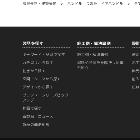
家具金物・建築金物
>
ハンドル・つまみ・ドアハンドル
>
全
製品を探す
施工例・解決事例
設
キーワード・品番で探す
施工例・解決事例
選定
カテゴリから探す
課題やお悩みを解決した事
木工
例紹介
動きから探す
配光
空間・シーンから探す
納入
デザインから探す
BI
ブランド・シリーズピック
アップ
動画で探す
新製品・ニュース
製品の基礎知識