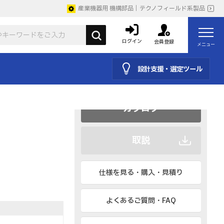
産業機器用 機構部品｜テクノフィールド系製品
ログイン
会員登録
メニュー
設計支援・選定ツール
CAD
BIM、IESなど
カタログ
取説
仕様を見る・購入・見積り
よくあるご質問・FAQ