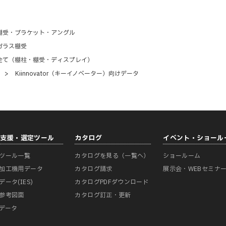
棚受・ブラケット・アングル
ガラス棚受
全て（棚柱・棚受・ディスプレイ）
>
Kiinnovator（キーイノベーター）向けデータ
計支援・選定ツール
カタログ
イベント・ショール
ツール一覧
カタログを見る（一覧へ）
ショールーム
加工機用データ
カタログ請求
展示会・WEBセミナ
データ(IES)
カタログPDFダウンロード
参考図面
カタログ訂正・更新
Mデータ