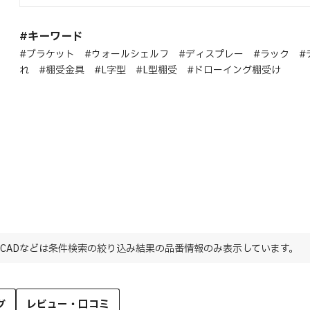
#キーワード
#ブラケット #ウォールシェルフ #ディスプレー #ラック #
れ #棚受金具 #L字型 #L型棚受 #ドローイング棚受け
CADなどは条件検索の絞り込み結果の品番情報のみ表示しています。
グ
レビュー・口コミ