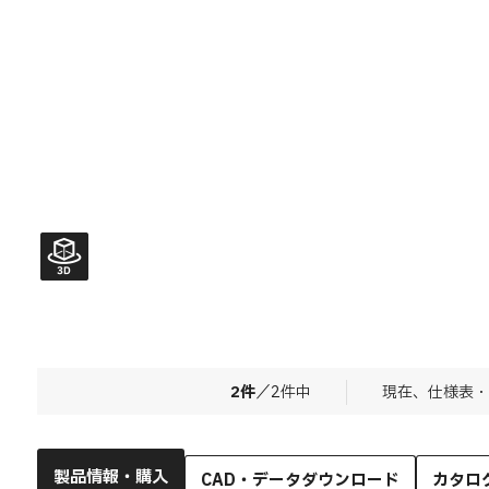
2
件
／
2
件中
現在、仕様表・
製品情報・購入
CAD・データダウンロード
カタロ