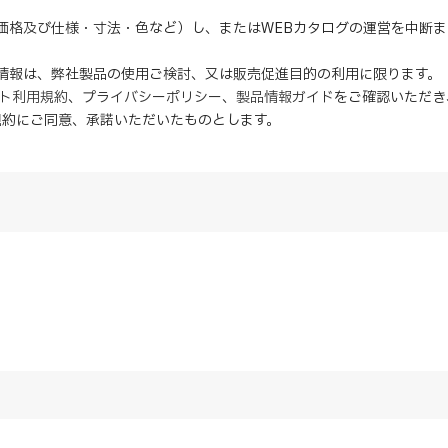
（価格及び仕様・寸法・色など）し、またはWEBカタログの運営を中断
の情報は、弊社製品の使用ご検討、又は販売促進目的の利用に限ります。
イト利用規約
、
プライバシーポリシー
、
製品情報ガイド
をご確認いただき
規約にご同意、
承諾
いただいたものとします。