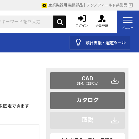
産業機器用 機構部品｜テクノフィールド系製品
ログイン
会員登録
メニュー
設計支援・選定ツール
CAD
BIM、IESなど
カタログ
を固定できます。
取説