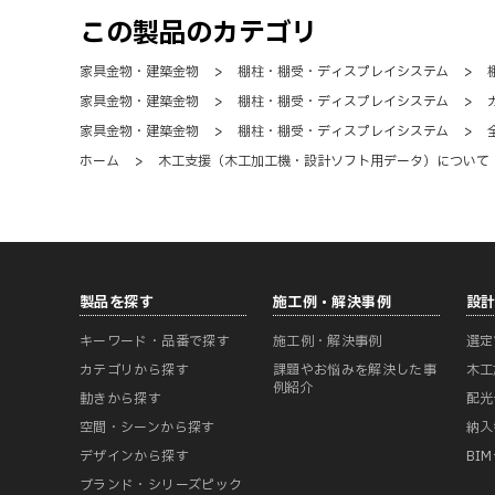
この製品のカテゴリ
家具金物・建築金物
>
棚柱・棚受・ディスプレイシステム
>
家具金物・建築金物
>
棚柱・棚受・ディスプレイシステム
>
家具金物・建築金物
>
棚柱・棚受・ディスプレイシステム
>
ホーム
>
木工支援（木工加工機・設計ソフト用データ）について
製品を探す
施工例・解決事例
設
キーワード・品番で探す
施工例・解決事例
選定
カテゴリから探す
課題やお悩みを解決した事
木工
例紹介
動きから探す
配光
空間・シーンから探す
納入
デザインから探す
BI
ブランド・シリーズピック