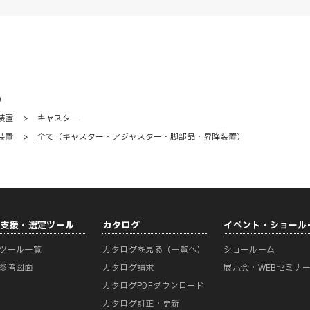
）
装置
>
キャスター
装置
>
全て（キャスター・アジャスター・脚部品・昇降装置）
計支援・選定ツール
カタログ
イベント・ショール
ツール一覧
カタログを見る（一覧へ）
ショールーム
参考図面
カタログ請求
展示会・WEBセミナ
カタログPDFダウンロード
カタログ訂正・更新