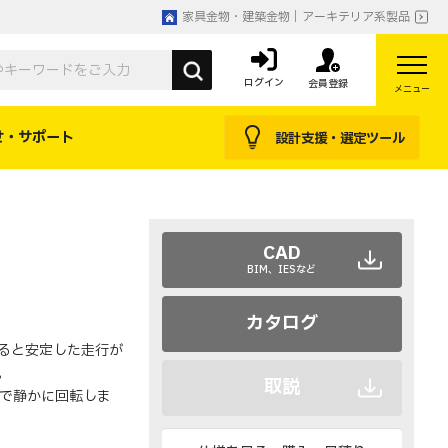
家具金物・建築金物｜アーキテリア系製品
ログイン
会員登録
メニュー
せ・サポート
設計支援・選定ツール
CAD
BIM、IESなど
カタログ
すると安定した走行が
。
取説
で静かに回転しま