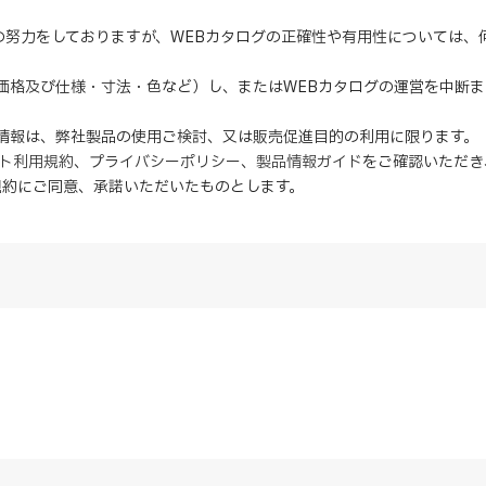
の努力をしておりますが、WEBカタログの正確性や有用性については
（価格及び仕様・寸法・色など）し、またはWEBカタログの運営を中断
の情報は、弊社製品の使用ご検討、又は販売促進目的の利用に限ります。
イト利用規約
、
プライバシーポリシー
、
製品情報ガイド
をご確認いただき
規約にご同意、
承諾
いただいたものとします。