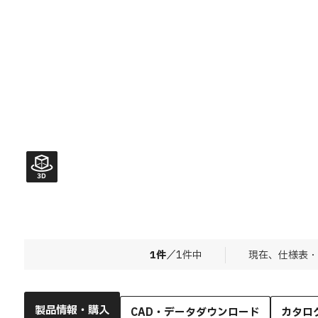
1
件
／
1
件中
現在、仕様表・
製品情報・購入
CAD・データダウンロード
カタロ