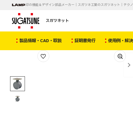
印の機能＆デザイン部品メーカー｜スガツネ工業のスガツネット｜テク
スガツネット
製品情報・CAD・取説
証明書発行
使用例・解
1
/
2