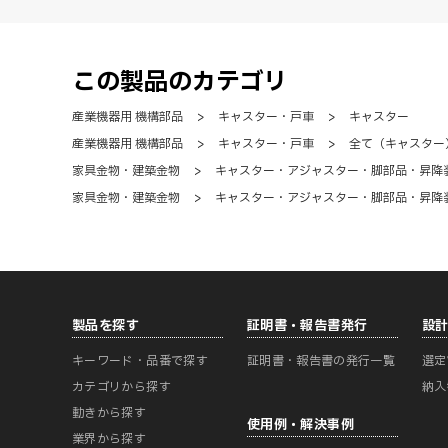
この製品のカテゴリ
産業機器用 機構部品
>
キャスター・戸車
>
キャスター
産業機器用 機構部品
>
キャスター・戸車
>
全て（キャスター
家具金物・建築金物
>
キャスター・アジャスター・脚部品・昇降
家具金物・建築金物
>
キャスター・アジャスター・脚部品・昇降
製品を探す
証明書・報告書発行
設
キーワード・品番で探す
証明書・報告書の発行一覧
選定
カテゴリから探す
納入
動きから探す
使用例・解決事例
業界から探す