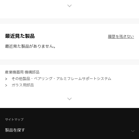
せん。
※ スガツネ工業は、WEBカタログの情報を予告なく変更（価格及び仕
様・寸法・色など）し、またはWEBカタログの運営を中断または中止
させて頂くことがあります。あらかじめご了承ください。
※ CADデータを含む本WEBサイトに掲載されている全ての情報は、弊
社製品の使用ご検討、又は販売促進目的の利用に限ります。
最近見た製品
履歴を残さない
※ 本WEBサイト製品情報のご利用にあたっては、WEBサイト利用規
約、プライバシーポリシー、製品情報ガイドをご確認いただき、内容の
最近見た製品がありません。
すべてにご同意いただいた上で各サービスをご利用ください。ご利用い
ただく場合、各サービスの注意事項や規約にご同意、承諾いただいたも
のとします。
産業機器用 機構部品
>
その他製品・ベアリング・アルミフレームサポートシステム
>
ガラス用部品
産業機器用 機構部品
>
その他製品・ベアリング・アルミフレームサポートシステム
>
全て（その他製品・ベアリング）
家具金物・建築金物
>
ガラス用金物
>
ガラス・パネル固定用金物
サイトマップ
家具金物・建築金物
>
ガラス用金物
>
全て（ガラス用金物）
製品を探す