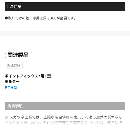
ご注意
●取り付けの際、専用工具 Z060が必要です。
関連製品
関連製品
ポイントフィックス®用T型
ホルダー
PTH型
免責事項
※ スガツネ工業では、正確な製品情報を表示するよう最善の努力をし
ておりますが、WEBカタログの正確性や有用性については、何ら法律
上の保証を行うものではなく、法的な義務や責任を負うものではありま