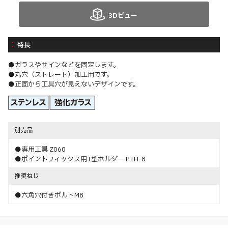
3Dビュー
特長
●ガラスやサインなどを固定します。
●丸穴（ストレート）加工用です。
●正面から工具穴が見えないデザインです。
別売品
●専用工具 Z060
●ポイントフィックス用T型ホルダー PTH-8
推奨ねじ
●六角穴付きボルトM8