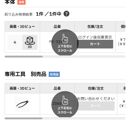
本体
本体
1
件
／
1
件中
絞り込み検索結果
画像・3Dビュー
品番
在庫/注文
価格(
ログイン後在庫表示
￥7,6
PE-32YT
(￥8,3
カート
専用工具 別売品
別売品
画像・3Dビュー
品番
在庫/注文
価格
お問い合わせください
￥9,
Z060
(￥10
カート