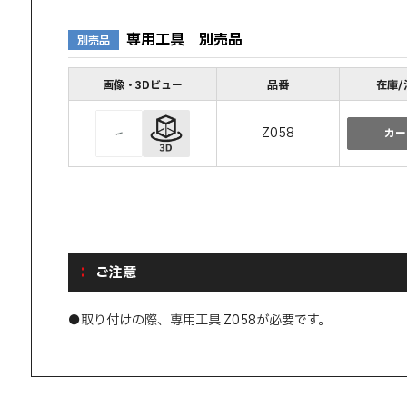
専用工具 別売品
別売品
画像・3Dビュー
品番
在庫/
Z058
カー
ご注意
●取り付けの際、専用工具 Z058が必要です。