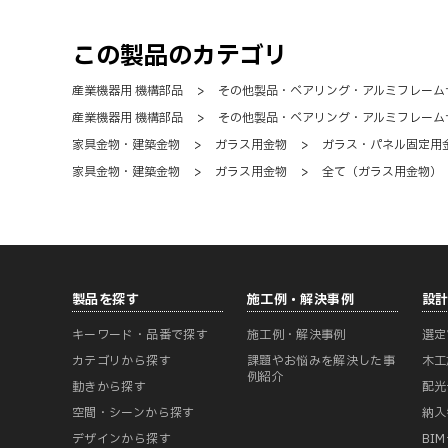
この製品のカテゴリ
産業機器用 機構部品
>
その他製品・ベアリング・アルミフレーム
産業機器用 機構部品
>
その他製品・ベアリング・アルミフレーム
家具金物・建築金物
>
ガラス用金物
>
ガラス・パネル固定用
家具金物・建築金物
>
ガラス用金物
>
全て（ガラス用金物）
製品を探す
施工例・解決事例
設
キーワード・品番で探す
施工例・解決事例
選定
カテゴリから探す
課題やお悩みを解決した事
木工
例紹介
動きから探す
配光
空間・シーンから探す
納入
デザインから探す
BI