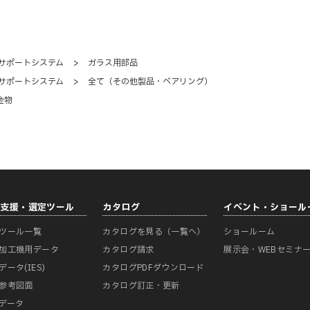
サポートシステム
>
ガラス用部品
サポートシステム
>
全て（その他製品・ベアリング）
金物
計支援・選定ツール
カタログ
イベント・ショール
ツール一覧
カタログを見る（一覧へ）
ショールーム
加工機用データ
カタログ請求
展示会・WEBセミナ
データ(IES)
カタログPDFダウンロード
参考図面
カタログ訂正・更新
Mデータ