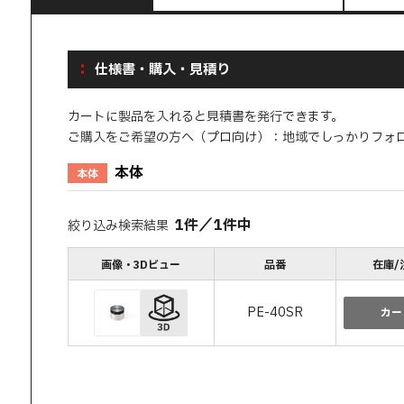
仕様書・購入・見積り
カートに製品を入れると見積書を発行できます。
ご購入をご希望の方へ（プロ向け）：地域でしっかりフォ
本体
本体
1
件
／
1
件中
絞り込み検索結果
画像・3Dビュー
品番
在庫/
PE-40SR
カー