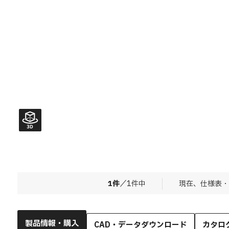
1
件
／
1
件中
現在、仕様表・
製品情報・購入
CAD・データダウンロード
カタロ