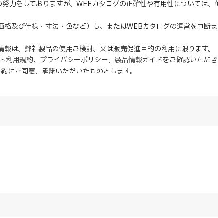
の努力をしておりますが、WEBカタログの正確性や有用性については
（価格及び仕様・寸法・色など）し、またはWEBカタログの運営を中断
の情報は、弊社製品の使用ご検討、又は販売促進目的の利用に限ります。
イト利用規約
、
プライバシーポリシー
、
製品情報ガイド
をご確認いただき
規約にご同意、
承諾
いただいたものとします。