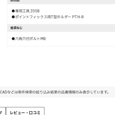
別売品
●専用工具 Z058
●ポイントフィックス用T型ホルダー PTH-8
推奨ねじ
●六角穴付ボルトM8
CADなどは条件検索の絞り込み結果の品番情報のみ表示しています。
グ
レビュー・口コミ