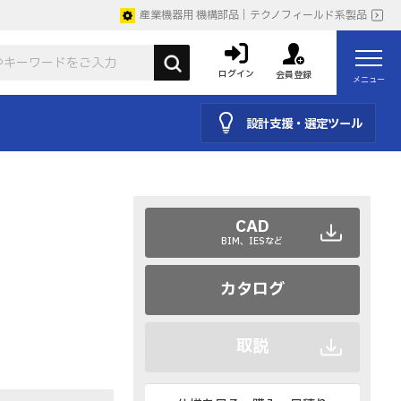
産業機器用 機構部品｜テクノフィールド系製品
ログイン
会員登録
メニュー
設計支援・選定ツール
CAD
BIM、IESなど
カタログ
取説