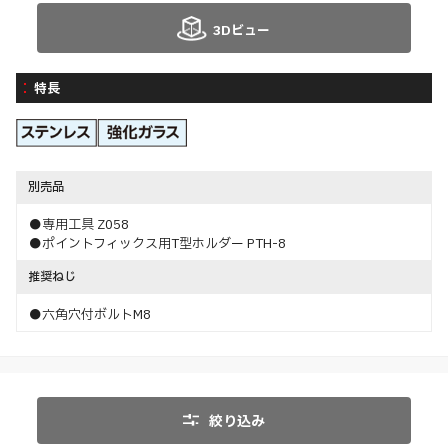
3Dビュー
特長
別売品
●専用工具 Z058
●ポイントフィックス用T型ホルダー PTH-8
推奨ねじ
●六角穴付ボルトM8
絞り込み