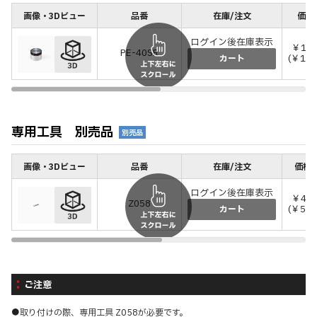
画像・3Dビュー
品番
在庫/注文
価格
ログイン後在庫表示
￥13,
PE-40SR
(￥14,
カート
専用工具 別売品
別売品
画像・3Dビュー
品番
在庫/注文
価格(
ログイン後在庫表示
￥4,8
Z058
(￥5,3
カート
ご注意
●取り付けの際、専用工具 Z058が必要です。