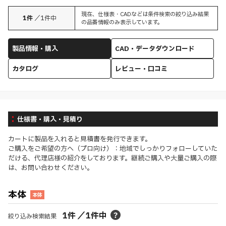
現在、仕様表・CADなどは条件検索の絞り込み結果
1
件
／
1
件中
の品番情報のみ表示しています。
製品情報・購入
CAD・データダウンロード
カタログ
レビュー・口コミ
仕様書・購入・見積り
カートに製品を入れると見積書を発行できます。
ご購入をご希望の方へ（プロ向け）：地域でしっかりフォローしていた
だける、代理店様の紹介をしております。継続ご購入や大量ご購入の際
は、お問い合わせください。
本体
本体
1
件
／
1
件中
絞り込み検索結果