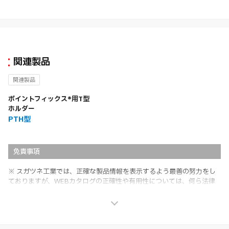
関連製品
関連製品
ポイントフィックス®用T型
ホルダー
PTH型
免責事項
※ スガツネ工業では、正確な製品情報を表示するよう最善の努力をし
ておりますが、WEBカタログの正確性や有用性については、何ら法律
上の保証を行うものではなく、法的な義務や責任を負うものではありま
せん。
※ スガツネ工業は、WEBカタログの情報を予告なく変更（価格及び仕
様・寸法・色など）し、またはWEBカタログの運営を中断または中止