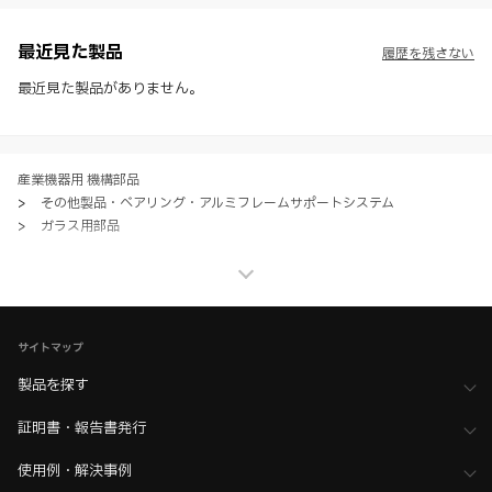
させて頂くことがあります。あらかじめご了承ください。
※ CADデータを含む本WEBサイトに掲載されている全ての情報は、弊
社製品の使用ご検討、又は販売促進目的の利用に限ります。
最近見た製品
履歴を残さない
※ 本WEBサイト製品情報のご利用にあたっては、WEBサイト利用規
約、プライバシーポリシー、製品情報ガイドをご確認いただき、内容の
最近見た製品がありません。
すべてにご同意いただいた上で各サービスをご利用ください。ご利用い
ただく場合、各サービスの注意事項や規約にご同意、承諾いただいたも
のとします。
産業機器用 機構部品
>
その他製品・ベアリング・アルミフレームサポートシステム
>
ガラス用部品
産業機器用 機構部品
>
その他製品・ベアリング・アルミフレームサポートシステム
>
全て（その他製品・ベアリング）
家具金物・建築金物
>
ガラス用金物
>
ガラス・パネル固定用金物
サイトマップ
家具金物・建築金物
>
ガラス用金物
>
全て（ガラス用金物）
製品を探す
証明書・報告書発行
使用例・解決事例