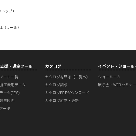
ストップ）
ELL（リール）
計支援・選定ツール
カタログ
イベント・ショール
ツール一覧
カタログを見る（一覧へ）
ショールーム
加工機用データ
カタログ請求
展示会・WEBセミナ
データ(IES)
カタログPDFダウンロード
参考図面
カタログ訂正・更新
Mデータ