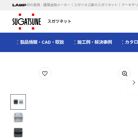
印の家具・建築金物メーカー｜スガツネ工業のスガツネット｜アーキテ
スガツネット
製品情報・CAD・取説
施工例・解決事例
カタ
1
/
3