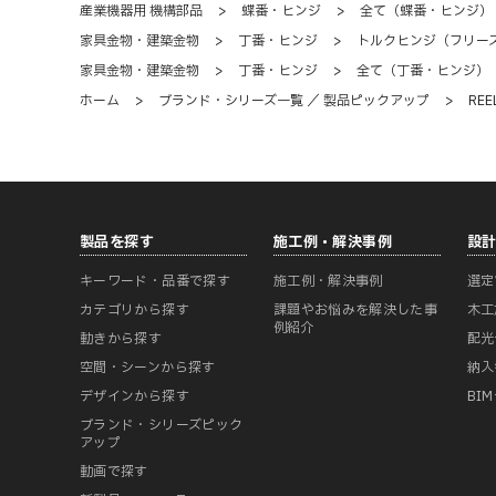
産業機器用 機構部品
>
蝶番・ヒンジ
>
全て（蝶番・ヒンジ）
家具金物・建築金物
>
丁番・ヒンジ
>
トルクヒンジ（フリー
家具金物・建築金物
>
丁番・ヒンジ
>
全て（丁番・ヒンジ）
ホーム
>
ブランド・シリーズ一覧 ／ 製品ピックアップ
>
RE
製品を探す
施工例・解決事例
設
キーワード・品番で探す
施工例・解決事例
選定
カテゴリから探す
課題やお悩みを解決した事
木工
例紹介
動きから探す
配光
空間・シーンから探す
納入
デザインから探す
BI
ブランド・シリーズピック
アップ
動画で探す