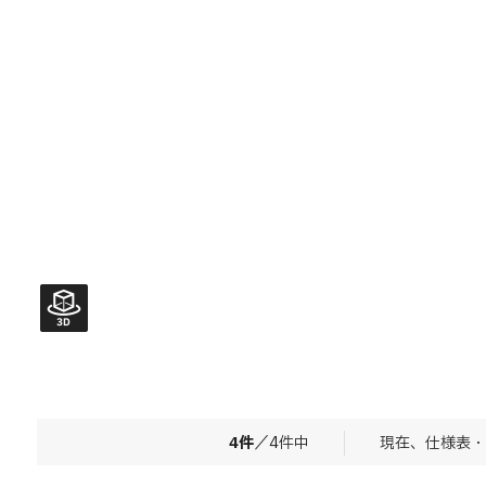
4
件
／
4
件中
現在、仕様表・