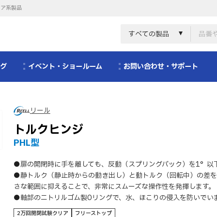
リア系製品
すべての製品
ログ
イベント・ショールーム
お問い合わせ・サポート
リール
トルクヒンジ
PHL型
●扉の開閉時に手を離しても、反動（スプリングバック）を1°以
●静トルク（静止時からの動き出し）と動トルク（回転中）の差を
さな範囲に抑えることで、非常にスムーズな操作性を発揮します。
●軸部のニトリルゴム製Oリングで、水、ほこりの侵入を防いでい
2万回開閉試験クリア
フリーストップ