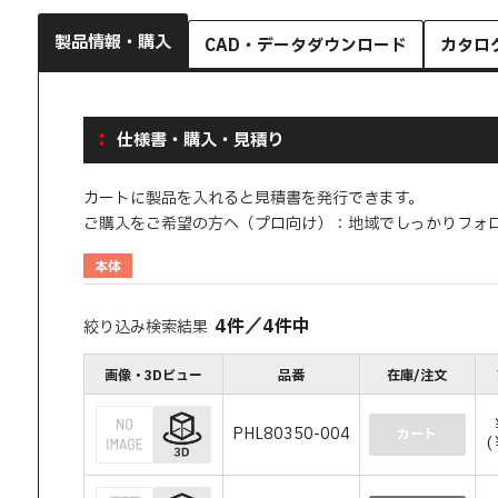
製品情報・購入
CAD・データダウンロード
カタロ
仕様書・購入・見積り
カートに製品を入れると見積書を発行できます。
ご購入をご希望の方へ（プロ向け）：地域でしっかりフォ
本体
4
件
／
4
件中
絞り込み検索結果
画像・3Dビュー
品番
在庫/注文
PHL80350-004
カート
(