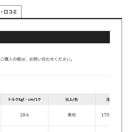
・口コミ
量ご購入の際は、お問い合わせください。
トルクkgf・cm/1ケ
仕上/色
注文コード
28.6
素地
170-013-508