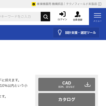
産業機器用 機構部品｜テクノフィールド系製品
ログイン
会員登録
メニュー
設計支援・選定ツール
下に抑えます。
CAD
10％以内という小
BIM、IESなど
ます。
カタログ